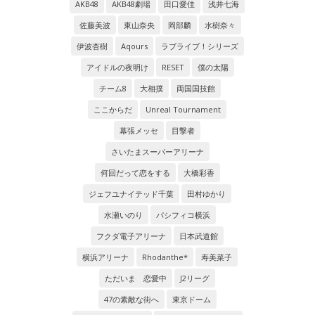
AKB48
AKB48劇場
田口愛佳
浅井七海
佐藤美波
東山奈央
岡部麟
水樹奈々
伊波杏樹
Aqours
ラブライブ！シリーズ
アイドルの夜明け
RESET
僕の太陽
チーム8
大相撲
両国国技館
ここからだ
Unreal Tournament
幕張メッセ
目撃者
さいたまスーパーアリーナ
何回だって恋をする
大橋彩香
ジェフユナイテッド千葉
田村ゆかり
水瀬いのり
パシフィコ横浜
フクダ電子アリーナ
日本武道館
横浜アリーナ
Rhodanthe*
寿美菜子
ただいま 恋愛中
J2リーグ
47の素敵な街へ
東京ドーム