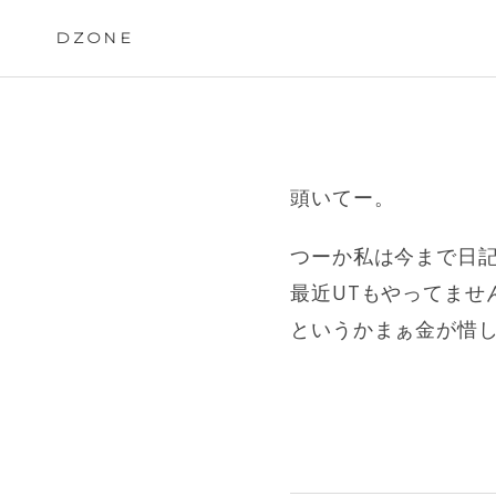
Skip
to
DZONE
content
頭いてー。
つーか私は今まで日
最近UTもやってませ
というかまぁ金が惜