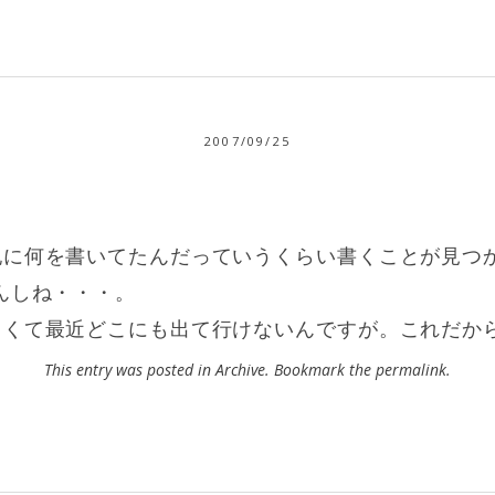
2007/09/25
記に何を書いてたんだっていうくらい書くことが見つ
んしね・・・。
しくて最近どこにも出て行けないんですが。これだか
This entry was posted in
Archive
. Bookmark the
permalink
.