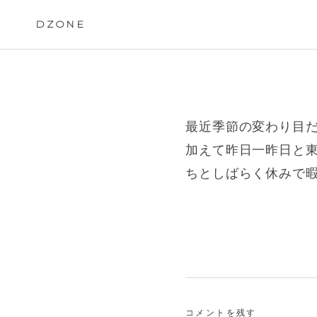
Skip
to
DZONE
content
最近季節の変わり目
加えて昨日一昨日と
ちとしばらく休みで
コメントを残す