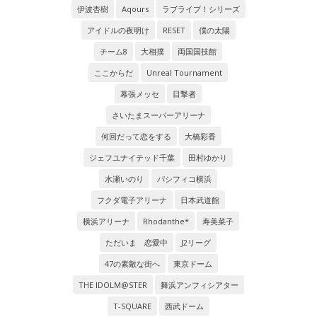
伊波杏樹
Aqours
ラブライブ！シリーズ
アイドルの夜明け
RESET
僕の太陽
チーム8
大相撲
両国国技館
ここからだ
Unreal Tournament
幕張メッセ
目撃者
さいたまスーパーアリーナ
何回だって恋をする
大橋彩香
ジェフユナイテッド千葉
田村ゆかり
水瀬いのり
パシフィコ横浜
フクダ電子アリーナ
日本武道館
横浜アリーナ
Rhodanthe*
寿美菜子
ただいま 恋愛中
J2リーグ
47の素敵な街へ
東京ドーム
THE IDOLM@STER
舞浜アンフィシアター
T-SQUARE
西武ドーム