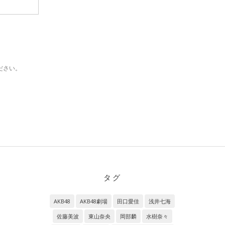
ださい。
タグ
AKB48
AKB48劇場
田口愛佳
浅井七海
佐藤美波
東山奈央
岡部麟
水樹奈々