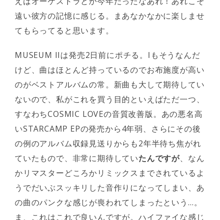
えばオーケストラとか今年だったなあれ！あれこそ
遠い彼方の記憶に感じる。まあなかなかに楽しませ
てもらってると思います。
MUSEUM IIは発売2日前にポチる。Iもそうなんだ
けど、曲はほとんど持っているのでお布施度が高い
のがベストアルバムの常。新曲も大して期待してい
ないので、私がこれを買う目的といえばただ一つ、
すなわちCOSMIC LOVEの音質改善版。あの悪名高
いSTARCAMP EPの発売から4年弱、さらにその後
の例のアルバム収録見送りからも2年半待ち焦がれ
ていたもので、非常に期待してい
たんですが
、なん
かリマスターどころかリミックスまでされているよ
うでだいぶスッキリした音作りになってしまい、あ
の曲のパンクな感じが喪われてしまったという…。
ま、これはこれで良いんですが。ハイファイな感じ