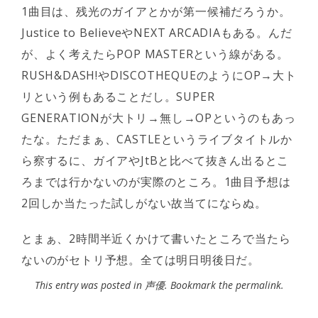
1曲目は、残光のガイアとかが第一候補だろうか。
Justice to BelieveやNEXT ARCADIAもある。んだ
が、よく考えたらPOP MASTERという線がある。
RUSH&DASH!やDISCOTHEQUEのようにOP→大ト
リという例もあることだし。SUPER
GENERATIONが大トリ→無し→OPというのもあっ
たな。ただまぁ、CASTLEというライブタイトルか
ら察するに、ガイアやJtBと比べて抜きん出るとこ
ろまでは行かないのが実際のところ。1曲目予想は
2回しか当たった試しがない故当てにならぬ。
とまぁ、2時間半近くかけて書いたところで当たら
ないのがセトリ予想。全ては明日明後日だ。
This entry was posted in
声優
. Bookmark the
permalink
.