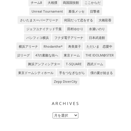
チーム8
大相撲
両国国技館
ここからだ
Unreal Tournament
幕張メッセ
目撃者
さいたまスーパーアリーナ
何回だって恋をする
大橋彩香
ジェフユナイテッド千葉
田村ゆかり
水瀬いのり
パシフィコ横浜
フクダ電子アリーナ
日本武道館
横浜アリーナ
Rhodanthe*
寿美菜子
ただいま 恋愛中
J2リーグ
47の素敵な街へ
東京ドーム
THE IDOLM@STER
舞浜アンフィシアター
T-SQUARE
西武ドーム
東京ドームシティホール
手をつなぎながら
僕の夏が始まる
Zepp DiverCity
ARCHIVES
Archives