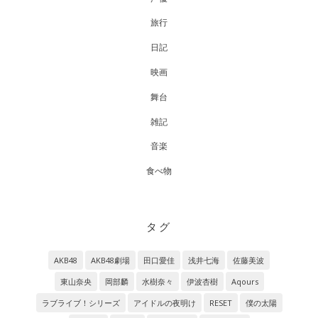
旅行
日記
映画
舞台
雑記
音楽
食べ物
タグ
AKB48
AKB48劇場
田口愛佳
浅井七海
佐藤美波
東山奈央
岡部麟
水樹奈々
伊波杏樹
Aqours
ラブライブ！シリーズ
アイドルの夜明け
RESET
僕の太陽