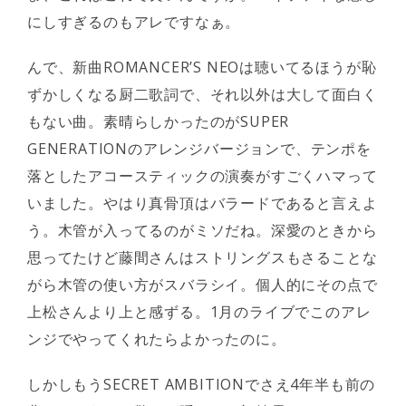
にしすぎるのもアレですなぁ。
んで、新曲ROMANCER’S NEOは聴いてるほうが恥
ずかしくなる厨二歌詞で、それ以外は大して面白く
もない曲。素晴らしかったのがSUPER
GENERATIONのアレンジバージョンで、テンポを
落としたアコースティックの演奏がすごくハマって
いました。やはり真骨頂はバラードであると言えよ
う。木管が入ってるのがミソだね。深愛のときから
思ってたけど藤間さんはストリングスもさることな
がら木管の使い方がスバラシイ。個人的にその点で
上松さんより上と感ずる。1月のライブでこのアレ
ンジでやってくれたらよかったのに。
しかしもうSECRET AMBITIONでさえ4年半も前の