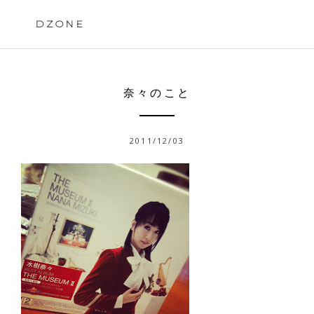
Skip
to
DZONE
content
奈々のこと
2011/12/03