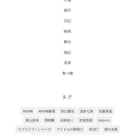
旅行
日記
映画
舞台
雑記
音楽
食べ物
タグ
AKB48
AKB48劇場
田口愛佳
浅井七海
佐藤美波
東山奈央
岡部麟
水樹奈々
伊波杏樹
Aqours
ラブライブ！シリーズ
アイドルの夜明け
RESET
僕の太陽