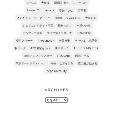
チーム8
大相撲
両国国技館
ここからだ
Unreal Tournament
幕張メッセ
目撃者
さいたまスーパーアリーナ
何回だって恋をする
大橋彩香
ジェフユナイテッド千葉
田村ゆかり
水瀬いのり
パシフィコ横浜
フクダ電子アリーナ
日本武道館
横浜アリーナ
Rhodanthe*
寿美菜子
ただいま 恋愛中
J2リーグ
47の素敵な街へ
東京ドーム
THE IDOLM@STER
舞浜アンフィシアター
T-SQUARE
西武ドーム
東京ドームシティホール
手をつなぎながら
僕の夏が始まる
Zepp DiverCity
ARCHIVES
Archives