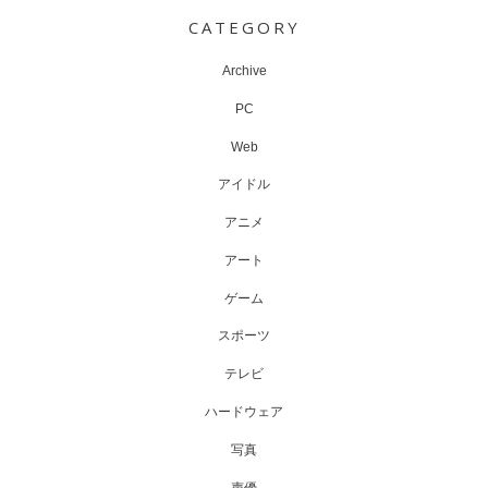
navigation
CATEGORY
Archive
PC
Web
アイドル
アニメ
アート
ゲーム
スポーツ
テレビ
ハードウェア
写真
声優