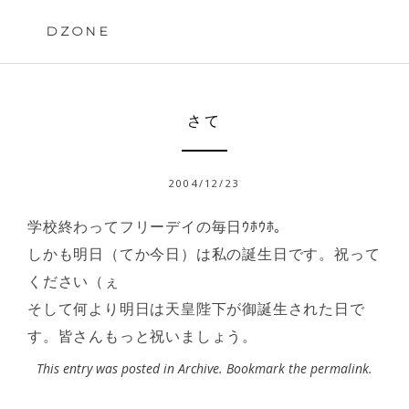
Skip
to
DZONE
content
さて
2004/12/23
学校終わってフリーデイの毎日ｳﾎｳﾎ。
しかも明日（てか今日）は私の誕生日です。祝って
ください（ぇ
そして何より明日は天皇陛下が御誕生された日で
す。皆さんもっと祝いましょう。
This entry was posted in
Archive
. Bookmark the
permalink
.