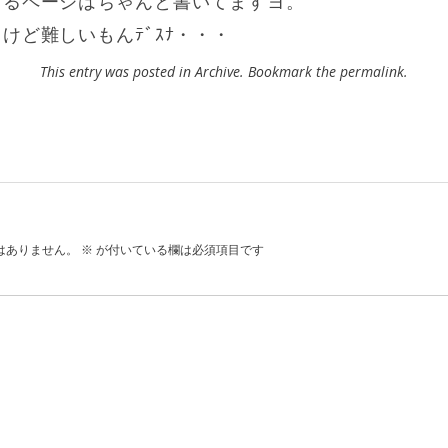
するページはちゃんと書いてますヨ。
けど難しいもんﾃﾞｽﾅ・・・
This entry was posted in
Archive
. Bookmark the
permalink
.
はありません。
※
が付いている欄は必須項目です