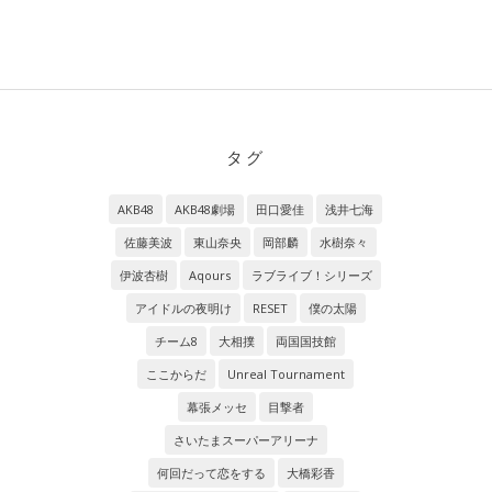
タグ
AKB48
AKB48劇場
田口愛佳
浅井七海
佐藤美波
東山奈央
岡部麟
水樹奈々
伊波杏樹
Aqours
ラブライブ！シリーズ
アイドルの夜明け
RESET
僕の太陽
チーム8
大相撲
両国国技館
ここからだ
Unreal Tournament
幕張メッセ
目撃者
さいたまスーパーアリーナ
何回だって恋をする
大橋彩香