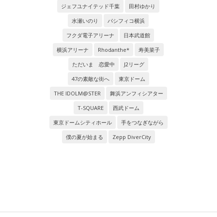
ジェフユナイテッド千葉
田村ゆかり
水瀬いのり
パシフィコ横浜
フクダ電子アリーナ
日本武道館
横浜アリーナ
Rhodanthe*
寿美菜子
ただいま 恋愛中
J2リーグ
47の素敵な街へ
東京ドーム
THE IDOLM@STER
舞浜アンフィシアター
T-SQUARE
西武ドーム
東京ドームシティホール
手をつなぎながら
僕の夏が始まる
Zepp DiverCity