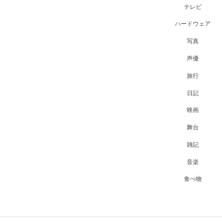
テレビ
ハードウェア
写真
声優
旅行
日記
映画
舞台
雑記
音楽
食べ物