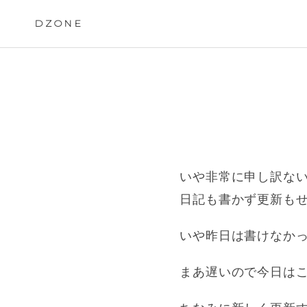
Skip
to
DZONE
content
いや非常に申し訳な
日記も書かず更新も
いや昨日は書けなか
まあ遅いので今日は