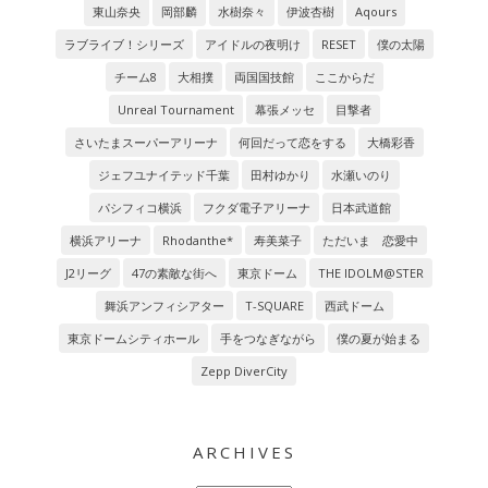
東山奈央
岡部麟
水樹奈々
伊波杏樹
Aqours
ラブライブ！シリーズ
アイドルの夜明け
RESET
僕の太陽
チーム8
大相撲
両国国技館
ここからだ
Unreal Tournament
幕張メッセ
目撃者
さいたまスーパーアリーナ
何回だって恋をする
大橋彩香
ジェフユナイテッド千葉
田村ゆかり
水瀬いのり
パシフィコ横浜
フクダ電子アリーナ
日本武道館
横浜アリーナ
Rhodanthe*
寿美菜子
ただいま 恋愛中
J2リーグ
47の素敵な街へ
東京ドーム
THE IDOLM@STER
舞浜アンフィシアター
T-SQUARE
西武ドーム
東京ドームシティホール
手をつなぎながら
僕の夏が始まる
Zepp DiverCity
ARCHIVES