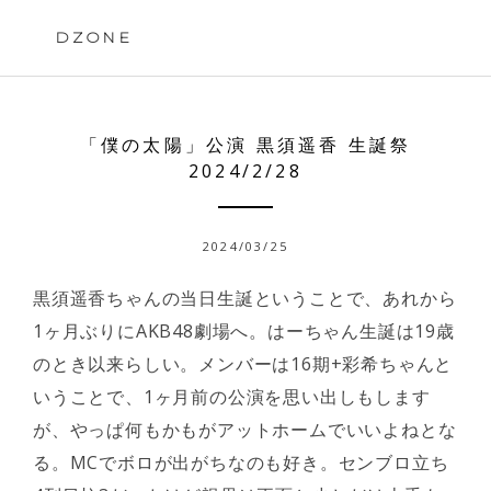
Skip
to
DZONE
content
「僕の太陽」公演 黒須遥香 生誕祭
2024/2/28
2024/03/25
黒須遥香ちゃんの当日生誕ということで、あれから
1ヶ月ぶりにAKB48劇場へ。はーちゃん生誕は19歳
のとき以来らしい。メンバーは16期+彩希ちゃんと
いうことで、1ヶ月前の公演を思い出しもします
が、やっぱ何もかもがアットホームでいいよねとな
る。MCでボロが出がちなのも好き。センブロ立ち