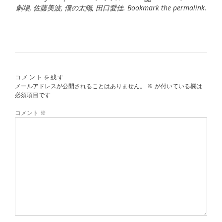
劇場
,
佐藤美波
,
僕の太陽
,
田口愛佳
. Bookmark the
permalink
.
コメントを残す
メールアドレスが公開されることはありません。
※
が付いている欄は
必須項目です
コメント
※