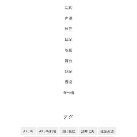
写真
声優
旅行
日記
映画
舞台
雑記
音楽
食べ物
タグ
AKB48
AKB48劇場
田口愛佳
浅井七海
佐藤美波