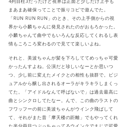
4列目柱3だったけど視界は正面と少しだけ上手も
まあまあ確保ってことで振りコピで遊んでた。
「RUN RUN RUN」のとき、その上手側からの視
界から小麟ちゃんに発見されたのがおもろかった。
小麟ちゃんて曲中でもいろんな反応してくれるし表
情もころころ変わるので見てて楽しいよね。
それと、美波ちゃんが髪を下ろしててめっちゃ可愛
かったんすよね。公演だと珍しいなーとか思いつ
つ、少し前に変えたメイクとの相性も抜群で。ビジ
ュアルから醸し出されるオーラがキラキラしまくっ
てた。「アイドルなんて呼ばないで」は過去最高に
曲とシンクロしてたなー。んで、この曲のラストの
フワッフーの前に美波ちゃんがウインク飛ばして
て、それがまた昔「摩天楼の距離」でもやってくれ
た半分両目つぶっちゃってるウインクでまじで可愛