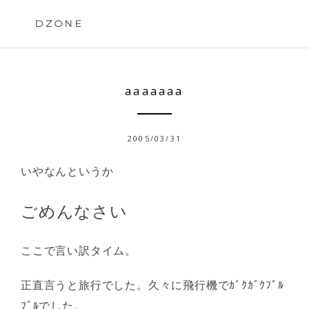
Skip
to
DZONE
content
aaaaaaa
2005/03/31
いやなんというか
ごめんなさい
ここで言い訳タイム。
正直言うと旅行でした。久々に飛行機でｶﾞｸｶﾞｸﾌﾞﾙ
ﾌﾞﾙでした。