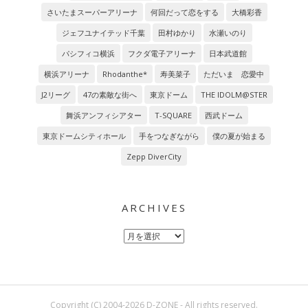
さいたまスーパーアリーナ
何回だって恋をする
大橋彩香
ジェフユナイテッド千葉
田村ゆかり
水瀬いのり
パシフィコ横浜
フクダ電子アリーナ
日本武道館
横浜アリーナ
Rhodanthe*
寿美菜子
ただいま 恋愛中
J2リーグ
47の素敵な街へ
東京ドーム
THE IDOLM@STER
舞浜アンフィシアター
T-SQUARE
西武ドーム
東京ドームシティホール
手をつなぎながら
僕の夏が始まる
Zepp DiverCity
ARCHIVES
Archives
Copyright (C) 2004-2026 D-ZONE - All rights reserved.