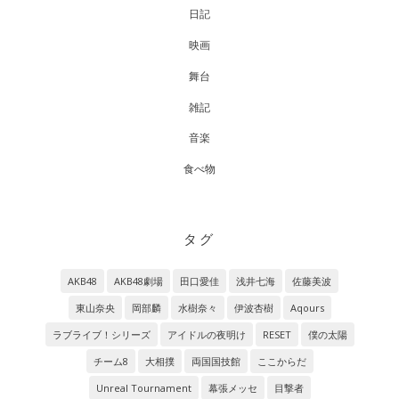
日記
映画
舞台
雑記
音楽
食べ物
タグ
AKB48
AKB48劇場
田口愛佳
浅井七海
佐藤美波
東山奈央
岡部麟
水樹奈々
伊波杏樹
Aqours
ラブライブ！シリーズ
アイドルの夜明け
RESET
僕の太陽
チーム8
大相撲
両国国技館
ここからだ
Unreal Tournament
幕張メッセ
目撃者