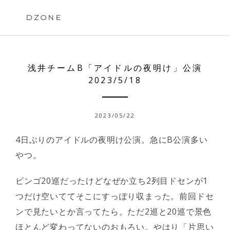
Skip
to
DZONE
content
浅井チームB「アイドルの夜明け」公演
2023/5/18
2023/05/22
4日ぶりのアイドルの夜明け公演。急にB公演多い
やつ。
ビンゴ20巡だったけどなぜか立ち2列目ドセンが1
つだけ空いててそこにすっぽり収まった。前回ドセ
ンで見たいとか言ってたら。ただ2巡と20巡で景色
ほとんど変わってないのおもろい。やはり「片思い