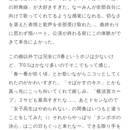
の対角線」が大好きすぎた。なーみんが全部自分に
向けて歌ってくれてるような感覚になれる。切なさ
を湛えた表情と歌声を全部受け取れた…。曲終わり
に思わず指ハート。公演が終わる前にこの体験がで
きて本当によかった。
この曲以外では完全に0番というポジは少ないけ
ど、下0.5はかなり多いのでそこでもって感じ。
「春一番が吹く頃」とか歌いながらニコッとしてく
れたのがかわいすぎた。「そばかすのキス」とかも
真っ先にこっち向いてくれて嬉しみ。「横須賀カー
ブ」２サビも最高すぎたな……。あとドセンなので
「女子高生はやめられない」の間奏はいつもと違う
ことをしてみた（）それからやっぱり「タンポポの
決心」はこの日もぐっと来たなー。できる限り手を