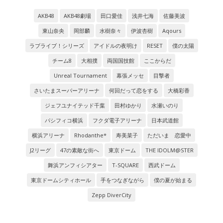
AKB48
AKB48劇場
田口愛佳
浅井七海
佐藤美波
東山奈央
岡部麟
水樹奈々
伊波杏樹
Aqours
ラブライブ！シリーズ
アイドルの夜明け
RESET
僕の太陽
チーム8
大相撲
両国国技館
ここからだ
Unreal Tournament
幕張メッセ
目撃者
さいたまスーパーアリーナ
何回だって恋をする
大橋彩香
ジェフユナイテッド千葉
田村ゆかり
水瀬いのり
パシフィコ横浜
フクダ電子アリーナ
日本武道館
横浜アリーナ
Rhodanthe*
寿美菜子
ただいま 恋愛中
J2リーグ
47の素敵な街へ
東京ドーム
THE IDOLM@STER
舞浜アンフィシアター
T-SQUARE
西武ドーム
東京ドームシティホール
手をつなぎながら
僕の夏が始まる
Zepp DiverCity