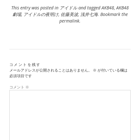
This entry was posted in
アイドル
and tagged
AKB48
,
AKB48
劇場
,
アイドルの夜明け
,
佐藤美波
,
浅井七海
. Bookmark the
permalink
.
コメントを残す
メールアドレスが公開されることはありません。
※
が付いている欄は
必須項目です
コメント
※