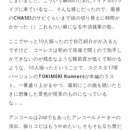
しまいました。こういう瞬間のためにアイドルのラ
イブに来ているな…。そんな感じだったので、最後
の
CHASE!
のサビぐらいまで頭の切り替えに時間が
かかった（）これもつい癖になる中須後輩の歌。
ここでやっと10人揃ったので自己紹介がが入るん
ですけど、コーレスは初めて現場で聞くので拍手し
かできないのが残念なような難易度が低くて助かる
ような。10人揃ったということで、スクスタ17章
バージョンの
TOKIMEKI Runners
が本編のラス
ト。一番盛り上がるやつ。最初にこの曲を聴いたと
きに想像した景色が現実のものになっている
な……。
アンコールは2ndでもあったアンコールメーターの
演出。振りコピはもうやめたいしそもそも立ち禁だ