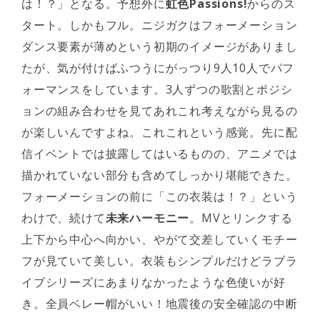
は！？」となる。予想外に
虹色Passions!
からのス
タート。しかもフル。ニジガクはフォーメーション
ダンス要素が薄めという初期のイメージがありまし
たが、気が付けばふつうにがっつり9人10人でパフ
ォーマンスをしています。3人ずつの歌割とポジシ
ョンの組み合わせを見てあれこれ考えながら見るの
が楽しいんですよね。これこれという感覚。先に配
信イベントでは披露してはいるものの、アニメでは
描かれていない部分も含めてしっかり堪能できた。
フォーメーションの前に「この衣装は！？」という
わけで、続けて
未来ハーモニー
。MVとリンクする
上下から中心へ向かい、やがて交差していくモチー
フが見ていて美しい。衣装もシンプルだけどラブラ
イブシリーズにあまりなかったような色使いが好
き。全員ベレー帽がいい！地震後の安全確認の中断