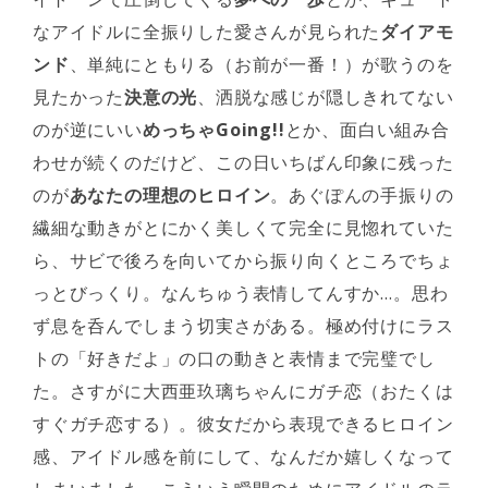
なアイドルに全振りした愛さんが見られた
ダイアモ
ンド
、単純にともりる（お前が一番！）が歌うのを
見たかった
決意の光
、洒脱な感じが隠しきれてない
のが逆にいい
めっちゃGoing!!
とか、面白い組み合
わせが続くのだけど、この日いちばん印象に残った
のが
あなたの理想のヒロイン
。あぐぽんの手振りの
繊細な動きがとにかく美しくて完全に見惚れていた
ら、サビで後ろを向いてから振り向くところでちょ
っとびっくり。なんちゅう表情してんすか…。思わ
ず息を呑んでしまう切実さがある。極め付けにラス
トの「好きだよ」の口の動きと表情まで完璧でし
た。さすがに大西亜玖璃ちゃんにガチ恋（おたくは
すぐガチ恋する）。彼女だから表現できるヒロイン
感、アイドル感を前にして、なんだか嬉しくなって