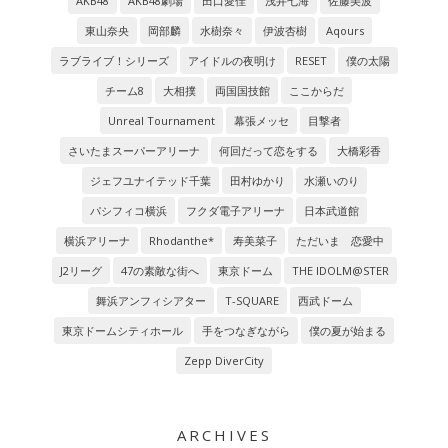
AKB48
AKB48劇場
田口愛佳
浅井七海
佐藤美波
東山奈央
岡部麟
水樹奈々
伊波杏樹
Aqours
ラブライブ！シリーズ
アイドルの夜明け
RESET
僕の太陽
チーム8
大相撲
両国国技館
ここからだ
Unreal Tournament
幕張メッセ
目撃者
さいたまスーパーアリーナ
何回だって恋をする
大橋彩香
ジェフユナイテッド千葉
田村ゆかり
水瀬いのり
パシフィコ横浜
フクダ電子アリーナ
日本武道館
横浜アリーナ
Rhodanthe*
寿美菜子
ただいま 恋愛中
J2リーグ
47の素敵な街へ
東京ドーム
THE IDOLM@STER
舞浜アンフィシアター
T-SQUARE
西武ドーム
東京ドームシティホール
手をつなぎながら
僕の夏が始まる
Zepp DiverCity
ARCHIVES