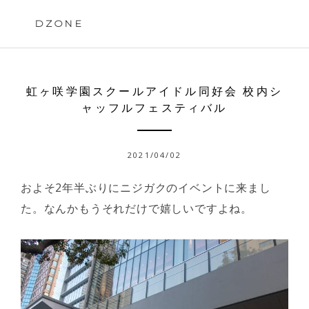
Skip
to
DZONE
content
虹ヶ咲学園スクールアイドル同好会 校内シ
ャッフルフェスティバル
2021/04/02
およそ2年半ぶりにニジガクのイベントに来まし
た。なんかもうそれだけで嬉しいですよね。