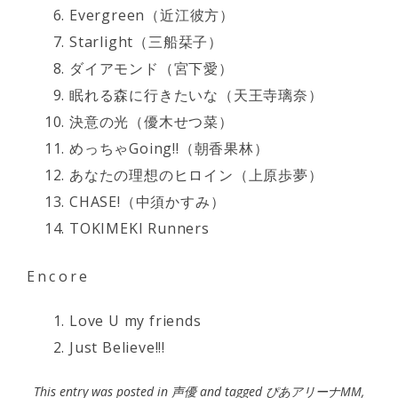
Evergreen（近江彼方）
Starlight（三船栞子）
ダイアモンド（宮下愛）
眠れる森に行きたいな（天王寺璃奈）
決意の光（優木せつ菜）
めっちゃGoing!!（朝香果林）
あなたの理想のヒロイン（上原歩夢）
CHASE!（中須かすみ）
TOKIMEKI Runners
Encore
Love U my friends
Just Believe!!!
This entry was posted in
声優
and tagged
ぴあアリーナMM
,