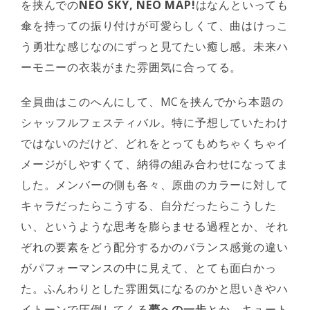
を挟んでの
NEO SKY, NEO MAP!
はなんといっても
傘を持っての振り付けが可愛らしくて、曲はけっこ
う勇壮な感じなのにずっと見てたい癒し感。未来ハ
ーモニーの衣装がまた雰囲気に合ってる。
全員曲はこのへんにして、MCを挟んでから本題の
シャッフルフェスティバル。特に予想していたわけ
ではないのだけど、どれをとってもめちゃくちゃイ
メージがしやすくて、納得の組み合わせになってま
した。メンバーの側も各々、原曲のカラーに対して
キャラだったらこうする、自分だったらこうした
い、というような思考を膨らませる過程とか、それ
ぞれの要素をどう配分するかのバランス感覚の違い
がパフォーマンスの中に見えて、とても面白かっ
た。ふんわりとした雰囲気になるのかと思いきやハ
イトーンで圧倒してくる
夢への一歩
とか、キュート