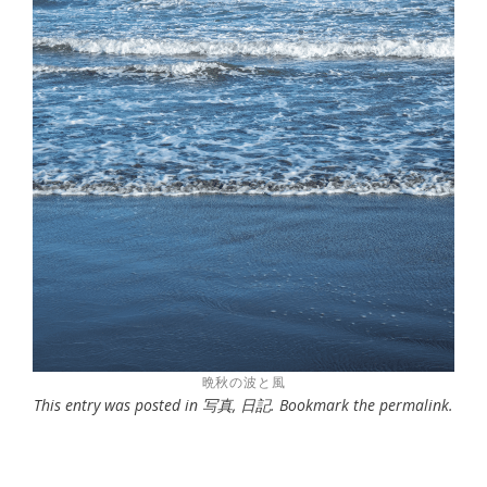
晩秋の波と風
This entry was posted in
写真
,
日記
. Bookmark the
permalink
.