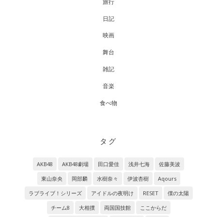
旅行
日記
映画
舞台
雑記
音楽
食べ物
タグ
AKB48
AKB48劇場
田口愛佳
浅井七海
佐藤美波
東山奈央
岡部麟
水樹奈々
伊波杏樹
Aqours
ラブライブ！シリーズ
アイドルの夜明け
RESET
僕の太陽
チーム8
大相撲
両国国技館
ここからだ