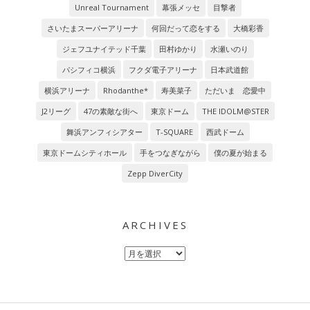
Unreal Tournament
幕張メッセ
目撃者
さいたまスーパーアリーナ
何回だって恋をする
大橋彩香
ジェフユナイテッド千葉
田村ゆかり
水瀬いのり
パシフィコ横浜
フクダ電子アリーナ
日本武道館
横浜アリーナ
Rhodanthe*
寿美菜子
ただいま 恋愛中
J2リーグ
47の素敵な街へ
東京ドーム
THE IDOLM@STER
舞浜アンフィシアター
T-SQUARE
西武ドーム
東京ドームシティホール
手をつなぎながら
僕の夏が始まる
Zepp DiverCity
ARCHIVES
Archives