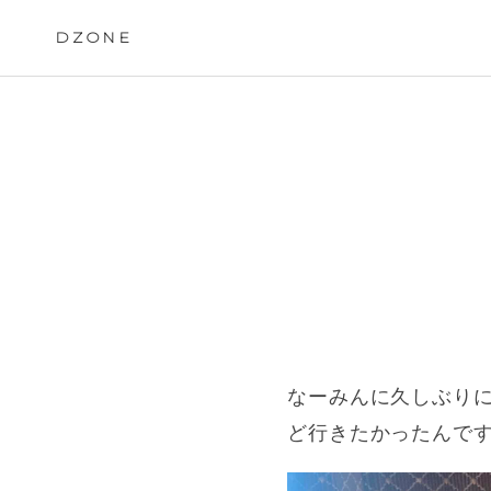
Skip
to
DZONE
content
なーみんに久しぶり
ど行きたかったんで