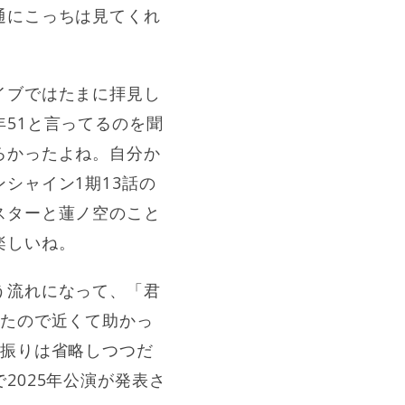
通にこっちは見てくれ
イブではたまに拝見し
51と言ってるのを聞
ろかったよね。自分か
シャイン1期13話の
スターと蓮ノ空のこと
楽しいね。
う流れになって、「君
てたので近くて助かっ
。振りは省略しつつだ
2025年公演が発表さ