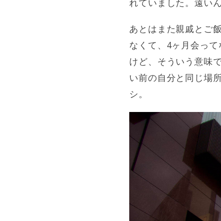
れていました。遠い
あとはまた親戚とご
なくて、4ヶ月会って
けど、そういう意味で
い前の自分と同じ場
シ。