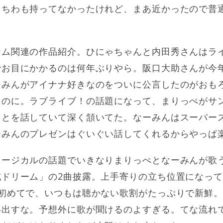
うちわも持ってなかったけれど、まあ近かったので普
ナム関連の作品紹介。ひにゃちゃんと内田秀さんはラ
お目にかかるのは何年ぶりやら。阪口大助さんが今年
ーみんがアイナナ好きなのをついに公言したのがおも
のに。ラブライブ！の話題になって、まりっぺがサン
ことを話していて深く頷いてた。なーみんはスーパー
ーみんのプレゼンはぐいぐい話してくれるからやっぱ
ュージカルの話題でいきなりまりっぺとなーみんが歌
成ドリーム」の2曲披露。上手寄りの立ち位置になっ
は初めてで、いつもは聴かない歌割がたっぷりで新鮮
出すな。予想外に歌が聞けるのよすぎる。てな流れで