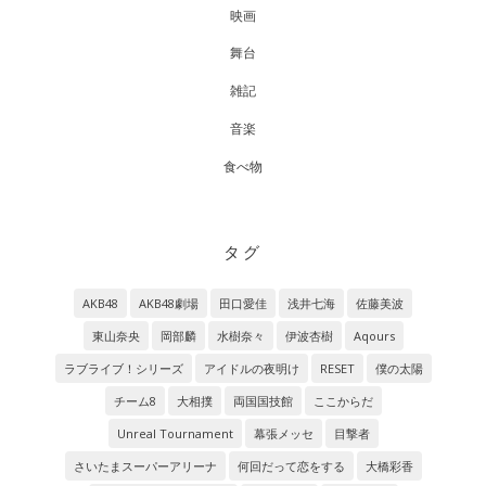
映画
舞台
雑記
音楽
食べ物
タグ
AKB48
AKB48劇場
田口愛佳
浅井七海
佐藤美波
東山奈央
岡部麟
水樹奈々
伊波杏樹
Aqours
ラブライブ！シリーズ
アイドルの夜明け
RESET
僕の太陽
チーム8
大相撲
両国国技館
ここからだ
Unreal Tournament
幕張メッセ
目撃者
さいたまスーパーアリーナ
何回だって恋をする
大橋彩香