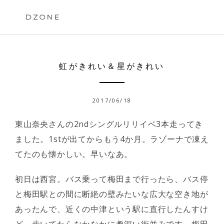
Skip
to
DZONE
content
虹がきれい＆星がきれい
2017/06/18
東山奈央さんの2ndシングルリリイベ3本走ってき
ました。1stが出てからもう4か月。ラゾーナで凍え
てたのも懐かしい。早いなあ。
初日は西宮。バス乗って梅田まで行ったら、バス停
と梅田駅との間に断絶の壁みたいな広大な空き地が
あったんで、近くの中津という駅に直行したんすけ