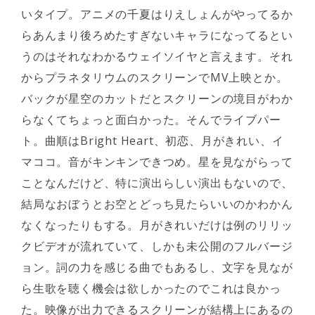
いタイプ。アニメの千夏はりえしょんがやってるか
らあんまり後ろめたすぎないキャラになってるとい
うのはそれなわかるウェイソイヤと言えます。それ
からプラネタリウムのスクリーンでMV上映とか。
バックが星空のカットだとスクリーンの境目がわか
らなくてちょっと面白かった。そんでライブパー
ト。曲順はBright Heart、初恋、月がきれい、イ
マココ。音がキンキンできつめ。星を見ながらって
ことなんだけど、特に演出らしい演出もないので、
結局なおぼうとお空とどっち見たらいいのかわかん
なくなったりもする。月がきれいだけは例のリリッ
クビデオが流れていて、しかも未公開のフルバージ
ョン。詞の力を感じる曲でもあるし、文字を見なが
ら生歌を聴く機会は欲しかったのでこれは良かっ
た。映像が出力できるスクリーンが結構上にあるの