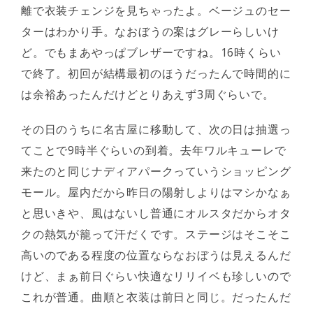
離で衣装チェンジを見ちゃったよ。ベージュのセー
ターはわかり手。なおぼうの案はグレーらしいけ
ど。でもまあやっぱブレザーですね。16時くらい
で終了。初回が結構最初のほうだったんで時間的に
は余裕あったんだけどとりあえず3周ぐらいで。
その日のうちに名古屋に移動して、次の日は抽選っ
てことで9時半ぐらいの到着。去年ワルキューレで
来たのと同じナディアパークっていうショッピング
モール。屋内だから昨日の陽射しよりはマシかなぁ
と思いきや、風はないし普通にオルスタだからオタ
クの熱気が籠って汗だくです。ステージはそこそこ
高いのである程度の位置ならなおぼうは見えるんだ
けど、まぁ前日ぐらい快適なリリイベも珍しいので
これが普通。曲順と衣装は前日と同じ。だったんだ