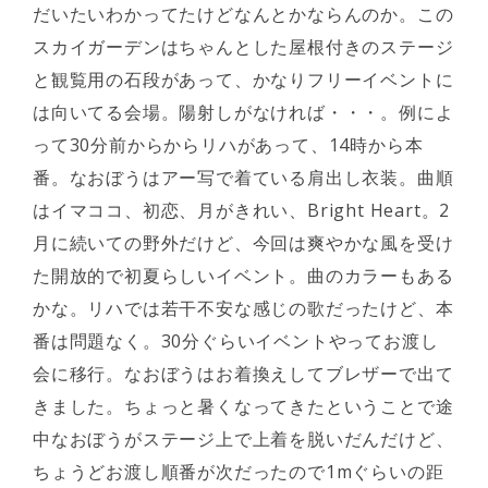
だいたいわかってたけどなんとかならんのか。この
スカイガーデンはちゃんとした屋根付きのステージ
と観覧用の石段があって、かなりフリーイベントに
は向いてる会場。陽射しがなければ・・・。例によ
って30分前からからリハがあって、14時から本
番。なおぼうはアー写で着ている肩出し衣装。曲順
はイマココ、初恋、月がきれい、Bright Heart。2
月に続いての野外だけど、今回は爽やかな風を受け
た開放的で初夏らしいイベント。曲のカラーもある
かな。リハでは若干不安な感じの歌だったけど、本
番は問題なく。30分ぐらいイベントやってお渡し
会に移行。なおぼうはお着換えしてブレザーで出て
きました。ちょっと暑くなってきたということで途
中なおぼうがステージ上で上着を脱いだんだけど、
ちょうどお渡し順番が次だったので1mぐらいの距