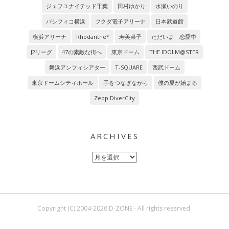
ジェフユナイテッド千葉
田村ゆかり
水瀬いのり
パシフィコ横浜
フクダ電子アリーナ
日本武道館
横浜アリーナ
Rhodanthe*
寿美菜子
ただいま 恋愛中
J2リーグ
47の素敵な街へ
東京ドーム
THE IDOLM@STER
舞浜アンフィシアター
T-SQUARE
西武ドーム
東京ドームシティホール
手をつなぎながら
僕の夏が始まる
Zepp DiverCity
ARCHIVES
Archives
Copyright (C) 2004-2026 D-ZONE - All rights reserved.