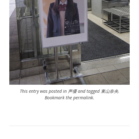
This entry was posted in
声優
and tagged
東山奈央
.
Bookmark the
permalink
.