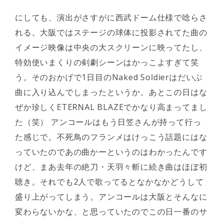
にしても、演出がさすがに西武ドーム仕様で唸らさ
れる。大阪ではステージの球体に投影されてた曲の
イメージ映像は中央の大スクリーンに映ってたし、
特効使いまくりの剣劇シーンはかっこよすぎて笑
う。そのおかげで1日目のNaked Soldierはだいぶ
曲に入り込んでしまったというか。あとこの日はな
ぜか珍しくETERNAL BLAZEでかなり高まってまし
た（笑） アンコールはもう日笠さんが持って行っ
た感じで。不死鳥のフランメはけっこう話題にはな
っていたのであの曲かーというのはわかったんです
けど、まあ去年の絶刀・天羽々斬に続き曲はほぼ初
聴き。それでも2人で歌ってるとなかなかどうして
盛り上がってしまう。アンコールは大阪とそんなに
変わらないかな、と思っていたのでこの日一番のサ