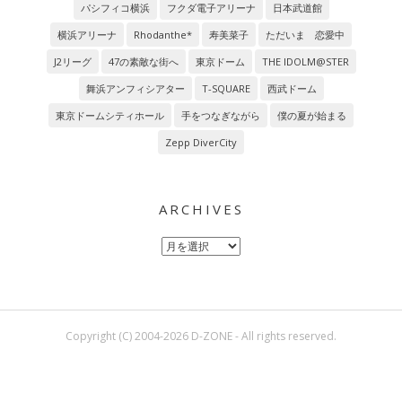
パシフィコ横浜
フクダ電子アリーナ
日本武道館
横浜アリーナ
Rhodanthe*
寿美菜子
ただいま 恋愛中
J2リーグ
47の素敵な街へ
東京ドーム
THE IDOLM@STER
舞浜アンフィシアター
T-SQUARE
西武ドーム
東京ドームシティホール
手をつなぎながら
僕の夏が始まる
Zepp DiverCity
ARCHIVES
Archives
Copyright (C) 2004-2026 D-ZONE - All rights reserved.