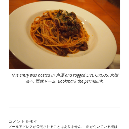
This entry was posted in
声優
and tagged
LIVE CIRCUS
,
水樹
奈々
,
西武ドーム
. Bookmark the
permalink
.
コメントを残す
メールアドレスが公開されることはありません。
※
が付いている欄は