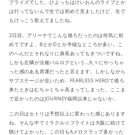
プライズでした。ひよっちはけいおんのライブとか
は行ってないんで生では初めて見ましたけど、生で
もけっこう歌えてましたね。
2日目。アリーナでこんな後ろだったのは何気に初
めてですよ。BとかDとか半端なところが多い。こ
のへんだとそれなりに身長あってもきついですね。
しかも左隣が法被バルログという…久々にやっちゃ
った感のある席運だったと言えます。しかしながら
サブステージが近いため、FEARLESS HEROで後ろ
来たときはむちゃくちゃ高まってしまった。ここま
で近かったのはJOURNEY福岡以来じゃないか…
この日はセトリは予想以上に変わった感じあります
ね。そんな中でミラクル☆フライトは大阪に続けて
聴けてよかった。この日もAメロクラップ多かった