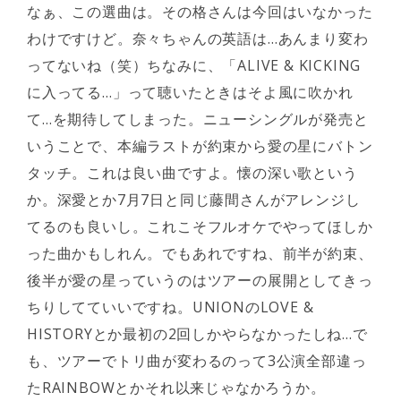
なぁ、この選曲は。その格さんは今回はいなかった
わけですけど。奈々ちゃんの英語は…あんまり変わ
ってないね（笑）ちなみに、「ALIVE & KICKING
に入ってる…」って聴いたときはそよ風に吹かれ
て…を期待してしまった。ニューシングルが発売と
いうことで、本編ラストが約束から愛の星にバトン
タッチ。これは良い曲ですよ。懐の深い歌という
か。深愛とか7月7日と同じ藤間さんがアレンジし
てるのも良いし。これこそフルオケでやってほしか
った曲かもしれん。でもあれですね、前半が約束、
後半が愛の星っていうのはツアーの展開としてきっ
ちりしてていいですね。UNIONのLOVE &
HISTORYとか最初の2回しかやらなかったしね…で
も、ツアーでトリ曲が変わるのって3公演全部違っ
たRAINBOWとかそれ以来じゃなかろうか。