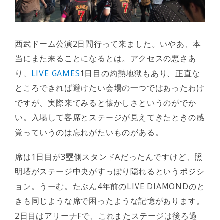
西武ドーム公演2日間行って来ました。いやあ、本
当にまた来ることになるとは。アクセスの悪さあ
り、
LIVE GAMES
1日目の灼熱地獄もあり、正直な
ところできれば避けたい会場の一つではあったわけ
ですが、実際来てみると懐かしさというのがでか
い。入場して客席とステージが見えてきたときの感
覚っていうのは忘れがたいものがある。
席は1日目が3塁側スタンドAだったんですけど、照
明塔がステージ中央がすっぽり隠れるというポジシ
ョン。うーむ。たぶん4年前のLIVE DIAMONDのと
きも同じような席で困ったような記憶があります。
2日目はアリーナFで、これまたステージは後ろ過