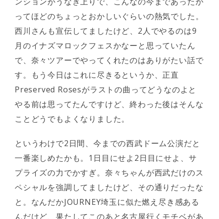
ンションがうなぎ上りで、こんなの今まであったか
ってほどのちょっとおかしいぐらいの熱気でした。
西川さんも宣伝してましたけど、2人でやるのは9
月のイナズマロックフェスかなーと思っていたん
で、奈々ツアーでやってくれたのはありがたい話で
す。もう今日はこれに尽きるというか、正直
Preserved Rosesがラストの曲ってどうなのよと
やる前は思ってたんですけど、終わった後はそんな
ことどうでもよくなりました。
というわけで2日間、今までの西武ドーム公演だと
一番楽しめたかも。1日目にせよ2日目にせよ、サ
プライズの力でかすぎ。奈々ちゃんが西武だけのス
ペシャルを強調してましたけど、その通りだったな
と。なんだかJOURNEY埼玉に似た燃え尽き感ある
んだけど、果たしてこのあと名古屋行くモチベがあ