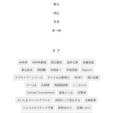
舞台
雑記
音楽
食べ物
タグ
AKB48
AKB48劇場
田口愛佳
浅井七海
佐藤美波
東山奈央
岡部麟
水樹奈々
伊波杏樹
Aqours
ラブライブ！シリーズ
アイドルの夜明け
RESET
僕の太陽
チーム8
大相撲
両国国技館
ここからだ
Unreal Tournament
幕張メッセ
目撃者
さいたまスーパーアリーナ
何回だって恋をする
大橋彩香
ジェフユナイテッド千葉
田村ゆかり
水瀬いのり