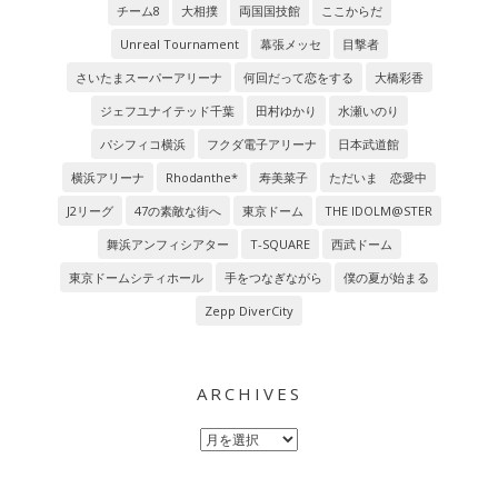
チーム8
大相撲
両国国技館
ここからだ
Unreal Tournament
幕張メッセ
目撃者
さいたまスーパーアリーナ
何回だって恋をする
大橋彩香
ジェフユナイテッド千葉
田村ゆかり
水瀬いのり
パシフィコ横浜
フクダ電子アリーナ
日本武道館
横浜アリーナ
Rhodanthe*
寿美菜子
ただいま 恋愛中
J2リーグ
47の素敵な街へ
東京ドーム
THE IDOLM@STER
舞浜アンフィシアター
T-SQUARE
西武ドーム
東京ドームシティホール
手をつなぎながら
僕の夏が始まる
Zepp DiverCity
ARCHIVES
Archives