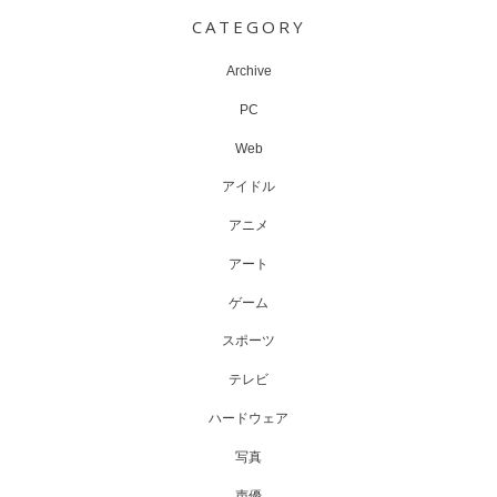
navigation
CATEGORY
Archive
PC
Web
アイドル
アニメ
アート
ゲーム
スポーツ
テレビ
ハードウェア
写真
声優