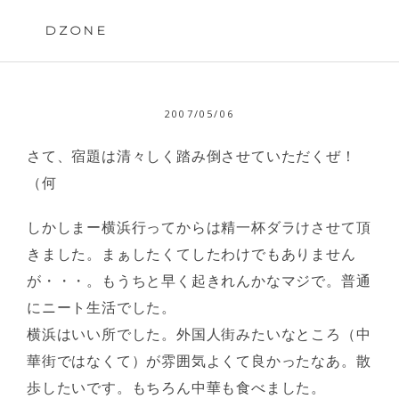
Skip
to
DZONE
content
2007/05/06
さて、宿題は清々しく踏み倒させていただくぜ！
（何
しかしまー横浜行ってからは精一杯ダラけさせて頂
きました。まぁしたくてしたわけでもありません
が・・・。もうちと早く起きれんかなマジで。普通
にニート生活でした。
横浜はいい所でした。外国人街みたいなところ（中
華街ではなくて）が雰囲気よくて良かったなあ。散
歩したいです。もちろん中華も食べました。