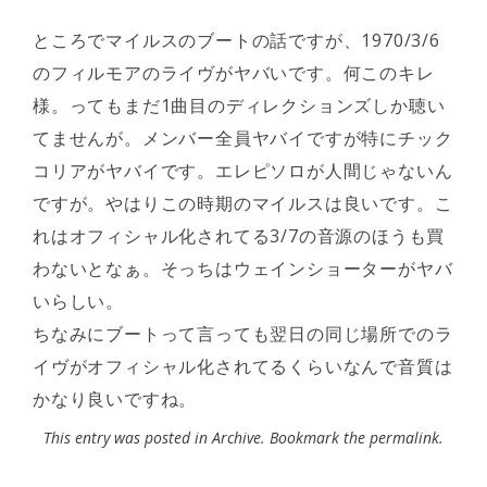
ところでマイルスのブートの話ですが、1970/3/6
のフィルモアのライヴがヤバいです。何このキレ
様。ってもまだ1曲目のディレクションズしか聴い
てませんが。メンバー全員ヤバイですが特にチック
コリアがヤバイです。エレピソロが人間じゃないん
ですが。やはりこの時期のマイルスは良いです。こ
れはオフィシャル化されてる3/7の音源のほうも買
わないとなぁ。そっちはウェインショーターがヤバ
いらしい。
ちなみにブートって言っても翌日の同じ場所でのラ
イヴがオフィシャル化されてるくらいなんで音質は
かなり良いですね。
This entry was posted in
Archive
. Bookmark the
permalink
.