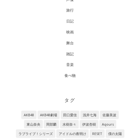
旅行
日記
映画
舞台
雑記
音楽
食べ物
タグ
AKB48
AKB48劇場
田口愛佳
浅井七海
佐藤美波
東山奈央
岡部麟
水樹奈々
伊波杏樹
Aqours
ラブライブ！シリーズ
アイドルの夜明け
RESET
僕の太陽