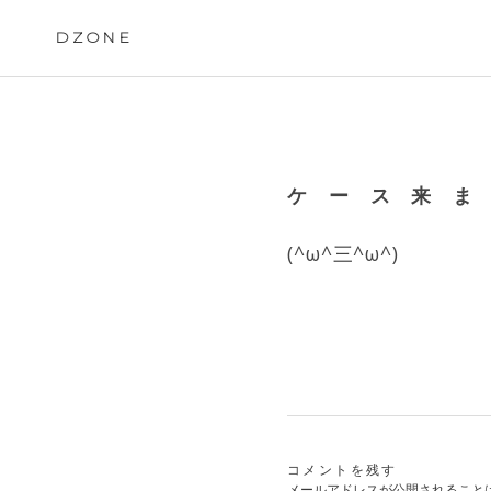
Skip
to
DZONE
content
ケ ー ス 来 ま
(^ω^三^ω^)
コメントを残す
メールアドレスが公開されること