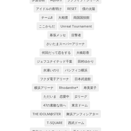
アイドルの夜明け
RESET
僕の太陽
チーム8
大相撲
両国国技館
ここからだ
Unreal Tournament
幕張メッセ
目撃者
さいたまスーパーアリーナ
何回だって恋をする
大橋彩香
ジェフユナイテッド千葉
田村ゆかり
水瀬いのり
パシフィコ横浜
フクダ電子アリーナ
日本武道館
横浜アリーナ
Rhodanthe*
寿美菜子
ただいま 恋愛中
J2リーグ
47の素敵な街へ
東京ドーム
THE IDOLM@STER
舞浜アンフィシアター
T-SQUARE
西武ドーム