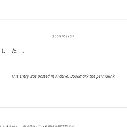
2008/02/07
 し た 。
This entry was posted in
Archive
. Bookmark the
permalink
.
はありません。
※
が付いている欄は必須項目です