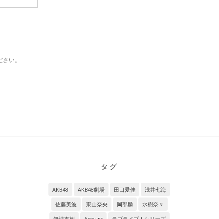
ださい。
タグ
AKB48
AKB48劇場
田口愛佳
浅井七海
佐藤美波
東山奈央
岡部麟
水樹奈々
伊波杏樹
Aqours
ラブライブ！シリーズ