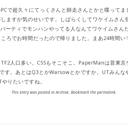
PCで超久々にてっくさんと師走さんとかと喋ってまし
しますが気のせいです。しばらくしてワケイムさん登
Nパーティでモンハンやってる人なんてワケイムさん
ころでお時間だったので帰りました。まあ24時間い
F2人口多い。CSSもそこそこ。PaperManは昔東
です。あとはQ3とかWarsowとかですか。UTみんなや
UTやりたいですね。
This entry was posted in
Archive
. Bookmark the
permalink
.