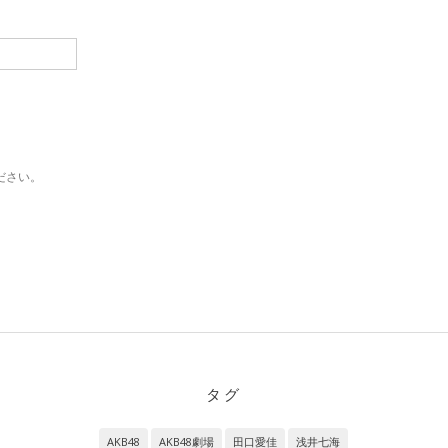
ださい。
タグ
AKB48
AKB48劇場
田口愛佳
浅井七海