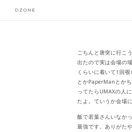
Skip
to
DZONE
content
ごちんと唐突に行こう
出たので実は会場の場
くらいに着いて1回覗
とかPaperMan
ってたらUMAXの人
たよ。ていうか会場
飯で若葉さんいなか
最強です。ありがた