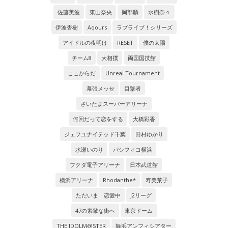
佐藤美波
東山奈央
岡部麟
水樹奈々
伊波杏樹
Aqours
ラブライブ！シリーズ
アイドルの夜明け
RESET
僕の太陽
チーム8
大相撲
両国国技館
ここからだ
Unreal Tournament
幕張メッセ
目撃者
さいたまスーパーアリーナ
何回だって恋をする
大橋彩香
ジェフユナイテッド千葉
田村ゆかり
水瀬いのり
パシフィコ横浜
フクダ電子アリーナ
日本武道館
横浜アリーナ
Rhodanthe*
寿美菜子
ただいま 恋愛中
J2リーグ
47の素敵な街へ
東京ドーム
THE IDOLM@STER
舞浜アンフィシアター