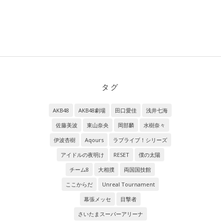
タグ
AKB48
AKB48劇場
田口愛佳
浅井七海
佐藤美波
東山奈央
岡部麟
水樹奈々
伊波杏樹
Aqours
ラブライブ！シリーズ
アイドルの夜明け
RESET
僕の太陽
チーム8
大相撲
両国国技館
ここからだ
Unreal Tournament
幕張メッセ
目撃者
さいたまスーパーアリーナ