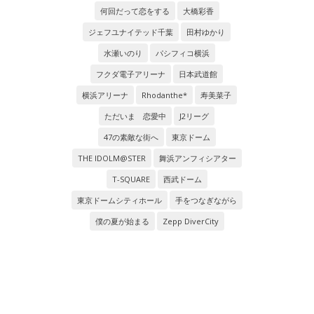
何回だって恋をする
大橋彩香
ジェフユナイテッド千葉
田村ゆかり
水瀬いのり
パシフィコ横浜
フクダ電子アリーナ
日本武道館
横浜アリーナ
Rhodanthe*
寿美菜子
ただいま 恋愛中
J2リーグ
47の素敵な街へ
東京ドーム
THE IDOLM@STER
舞浜アンフィシアター
T-SQUARE
西武ドーム
東京ドームシティホール
手をつなぎながら
僕の夏が始まる
Zepp DiverCity