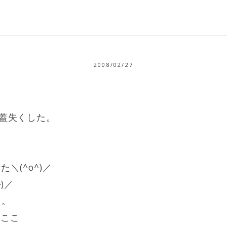
2008/02/27
の蓋失くした。
＼(^o^)／
)／
た。
今ここ