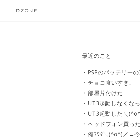
Skip
to
DZONE
content
最近のこと
・PSPのバッテリー
・チョコ食いすぎ。
・部屋片付けた
・UT3起動しなくなった
・UT3起動した＼(^o^
・ヘッドフォン買っ
・俺ｦﾜﾀ＼(^o^)／←