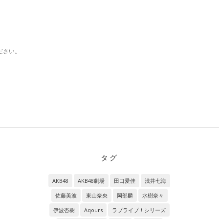
ださい。
タグ
AKB48
AKB48劇場
田口愛佳
浅井七海
佐藤美波
東山奈央
岡部麟
水樹奈々
伊波杏樹
Aqours
ラブライブ！シリーズ