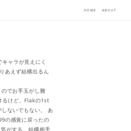
HOME
ABOUT
でキャラが見えにく
とりあえず結構出るん
うのでお手玉がし難
ど。Flakの1st
がしないでもない。 あ
99の感覚に戻ったの
た気がする。結構相手