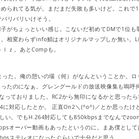
められてる気が。まだまだ失敗も多いけど。これで1
でバリバリいけそう。
子がちょっといい感じ。こないだ初めてDMで1位も
相変わらずinfo鯖はオリジナルマップしか無い。Lia
りｐｌｚ。あとCompも。
てしまった。俺の憩いの場（何）がなんということか。
あったのになぁ。グレングールドの放送映像集も嗚呼
になっておりました。RC2から無印になるかと思ったら
264に対応したとか。 正直On2＼(^o^)／とか思っ
しい。でもH.264対応しても850kbpsまでなんでzo
000kbpsオーバー動画もあったというのに。まあ僕と
kbpsステレオになったぐらいで十分だと思う。