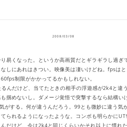
2008/03/08
やり易くなった。というか高画質だとギラギラし過ぎ
なしにあれはきつい。映像美は凄いけどね。fpsは
60fps制限がかかってるかもしれない。
たるんだけど、当てたときの相手の浮遊感が2k4と違
も掴めないし。ダメージ覚悟で突撃するなら結構いけるけ
う気がする。何が違うんだろう。99とも微妙に違う気
てられるようになったような。コンボも明らかにUT
んだけど、今は2k4と同じくらいかそれ以上に慣れ