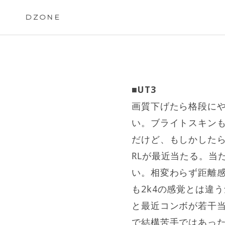
Skip
to
DZONE
content
■UT3
画質下げたら格段に
い。ブライトスキンも
だけど、もしかしたら
RLが最近当たる。当
い。相変わらず距離感
も2k4の感覚とは違
と最近コンボが若干当
で結構苦手ではあった