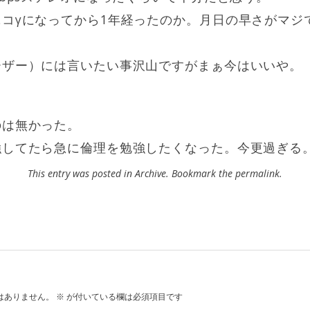
コγになってから1年経ったのか。月日の早さがマジ
ーザー）には言いたい事沢山ですがまぁ今はいいや。
のは無かった。
強してたら急に倫理を勉強したくなった。今更過ぎる
This entry was posted in
Archive
. Bookmark the
permalink
.
はありません。
※
が付いている欄は必須項目です