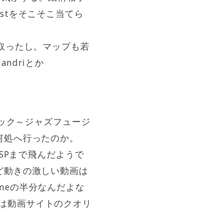
stをそこそこ当てら
取ったし。マップも若
ndriとか
ロック～ジャズフュージ
何処へ行ったのか。
SPまで飛んだようで
たけど動きの激しい動画は
omeの半分なんだよな
しては動画サイトのクオリ