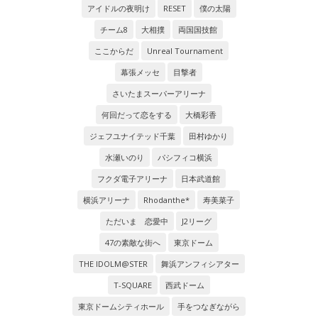
アイドルの夜明け
RESET
僕の太陽
チーム8
大相撲
両国国技館
ここからだ
Unreal Tournament
幕張メッセ
目撃者
さいたまスーパーアリーナ
何回だって恋をする
大橋彩香
ジェフユナイテッド千葉
田村ゆかり
水瀬いのり
パシフィコ横浜
フクダ電子アリーナ
日本武道館
横浜アリーナ
Rhodanthe*
寿美菜子
ただいま 恋愛中
J2リーグ
47の素敵な街へ
東京ドーム
THE IDOLM@STER
舞浜アンフィシアター
T-SQUARE
西武ドーム
東京ドームシティホール
手をつなぎながら