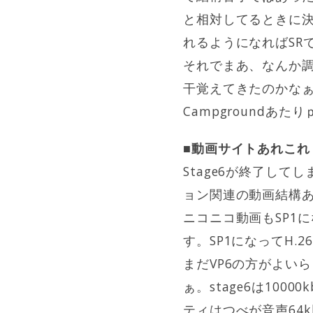
と相対してるときに決
れるようになればSR
それでまあ、なんか調
干覚えてきたのかなぁ。
Campgroundあた
■動画サイトあれこれ
Stage6が終了し
ョン関連の動画結構
ニコニコ動画もSP1
す。SP1になってH.
まだVP6の方がよいら
ぁ。stage6は10
ティはつべが音声64