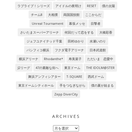
ラブライブ！シリーズ
アイドルの夜明け
RESET
僕の太陽
チーム8
大相撲
両国国技館
ここからだ
Unreal Tournament
幕張メッセ
目撃者
さいたまスーパーアリーナ
何回だって恋をする
大橋彩香
ジェフユナイテッド千葉
田村ゆかり
水瀬いのり
パシフィコ横浜
フクダ電子アリーナ
日本武道館
横浜アリーナ
Rhodanthe*
寿美菜子
ただいま 恋愛中
J2リーグ
47の素敵な街へ
東京ドーム
THE IDOLM@STER
舞浜アンフィシアター
T-SQUARE
西武ドーム
東京ドームシティホール
手をつなぎながら
僕の夏が始まる
Zepp DiverCity
ARCHIVES
Archives