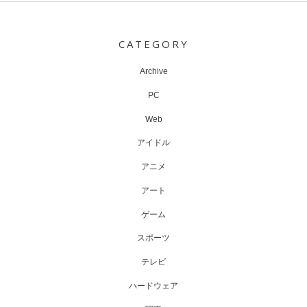
Post
navigation
CATEGORY
Archive
PC
Web
アイドル
アニメ
アート
ゲーム
スポーツ
テレビ
ハードウェア