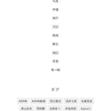
写真
声優
旅行
日記
映画
舞台
雑記
音楽
食べ物
タグ
AKB48
AKB48劇場
田口愛佳
浅井七海
佐藤美波
東山奈央
岡部麟
水樹奈々
伊波杏樹
Aqours