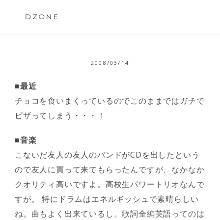
Skip
to
DZONE
content
2008/03/14
■最近
チョコを食いまくっているのでこのままではガチで
ピザってしまう・・・！
■音楽
こないだ友人の友人のバンドがCDを出したという
ので友人に買って来てもらったんですが、なかなか
クオリティ高いですよ。高校生パワートリオなんで
すが。 特にドラムはエネルギッシュで素晴らしい
ね。曲もよく出来ているし。歌詞全編英語ってのは