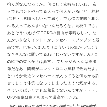
拘り所なんだろうか。何にせよ素晴らしいわ。 友
人でもバンドやってる人って何人かいるけど、純粋
に凄いし素晴らしいって思う。でも僕の趣味と相容
れる人ってあんまいないんだろうな。高校生でさ。
あとそういえばKOTOKOの新曲が素晴らしい。な
んかいきなりイントロがシンセベースブンブンで最
高です。I’veってあんまりこういうの無かったよう
な？そんなに聞いてるわけじゃないですが。Aメロ
の歌声の柔らかさは異常。 ブリッジらへんは高瀬
節だなあ。間奏がエレクトロニカ満載で最高だよ。
というか最近シンセベースが入ってると何もかも許
せてしまう体質になってしまったような気がする。
そういえばシャナも全然見てないんですが・・・。
OPの映像は曲と相まって最高でしたね。
This entry was posted in
Archive
. Bookmark the
permalink
.