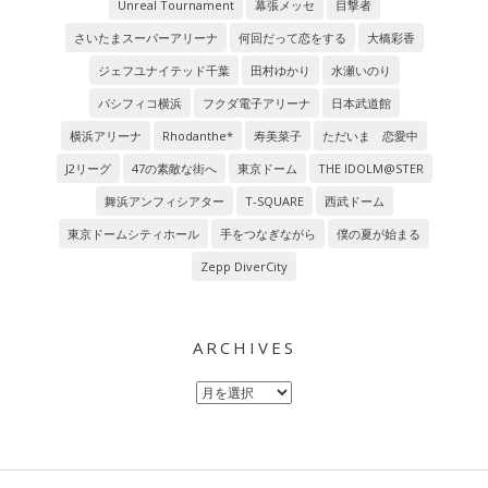
Unreal Tournament
幕張メッセ
目撃者
さいたまスーパーアリーナ
何回だって恋をする
大橋彩香
ジェフユナイテッド千葉
田村ゆかり
水瀬いのり
パシフィコ横浜
フクダ電子アリーナ
日本武道館
横浜アリーナ
Rhodanthe*
寿美菜子
ただいま 恋愛中
J2リーグ
47の素敵な街へ
東京ドーム
THE IDOLM@STER
舞浜アンフィシアター
T-SQUARE
西武ドーム
東京ドームシティホール
手をつなぎながら
僕の夏が始まる
Zepp DiverCity
ARCHIVES
Archives