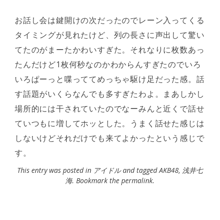
お話し会は鍵開けの次だったのでレーン入ってくる
タイミングが見れたけど、列の長さに声出して驚い
てたのがまーたかわいすぎた。それなりに枚数あっ
たんだけど1枚何秒なのかわからんすぎたのでいろ
いろぱーっと喋っててめっちゃ駆け足だった感。話
す話題がいくらなんでも多すぎたわよ。まあしかし
場所的には干されていたのでなーみんと近くで話せ
ていつもに増してホッとした。うまく話せた感じは
しないけどそれだけでも来てよかったという感じで
す。
This entry was posted in
アイドル
and tagged
AKB48
,
浅井七
海
. Bookmark the
permalink
.