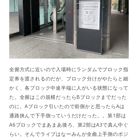
全握方式に近いので入場時にランダムでブロック指
定券を渡されるのだが、ブロック分けがやたらと細
かく、各ブロック中途半端に人がいる状態になって
た。全握はこの規模だったらBブロックまでだった
のに。Aブロック引いたので前側かと思ったらAは
通路挟んで下手側っていうだけだった。。第1部は
A6ブロックでまあまあ後ろ、第2部はA3で真ん中ぐ
らい。そんでライブはなーみんが全曲上手側のポジ