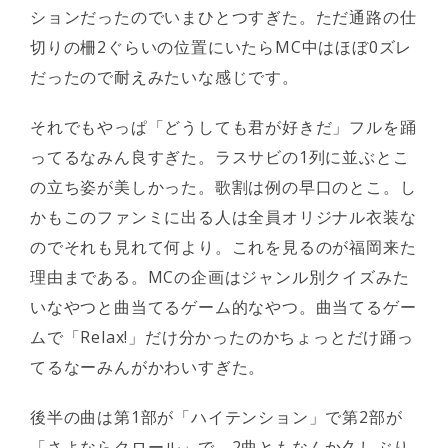
ションだったのでいまひとつすぎた。ただ通路の仕
切りの柵2ぐらいの位置にいたらMC中はほぼ0ズレ
だったので耐えみたいな感じです。
それでもやっぱ「どうしても君が好きだ」フルを踊
ってるなみん良すぎた。ラスサビの1列に並ぶとこ
の立ち姿が美しかった。歌割は例の早口のとこ。し
かもこのファンミに出る人は全員オリジナル衣装な
のでそれも見れて何より。これを見るのが福岡来た
理由まである。MCの企画はジャンル別クイズみた
いなやつと曲当てるゲーム的なやつ。曲当てるゲー
ムで「Relax!」だけ分かったのかちょっとだけ踊っ
てるなーみんがかわいすぎた。
後半の曲は第1部が「ハイテンション」で第2部が
「さよならクロール」で、2曲ともなんか久しぶり