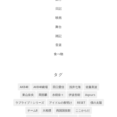
日記
映画
舞台
雑記
音楽
食べ物
タグ
AKB48
AKB48劇場
田口愛佳
浅井七海
佐藤美波
東山奈央
岡部麟
水樹奈々
伊波杏樹
Aqours
ラブライブ！シリーズ
アイドルの夜明け
RESET
僕の太陽
チーム8
大相撲
両国国技館
ここからだ