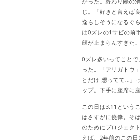
かった。終わり際の
じ。「好きと言えば
逸らしそうになるぐら
は0ズレの1サビの前
顔が止まらんすぎた
0ズレ多いってこと
った。「アリガトウ」
とだけ 想ってて…」
ップ。下手に座席に
この日は3.11とい
はさすがに僥倖。そば
のためにプロジェクト
えば、2年前のこの