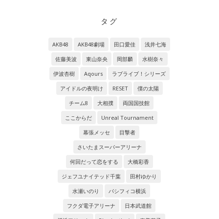
タグ
AKB48
AKB48劇場
田口愛佳
浅井七海
佐藤美波
東山奈央
岡部麟
水樹奈々
伊波杏樹
Aqours
ラブライブ！シリーズ
アイドルの夜明け
RESET
僕の太陽
チーム8
大相撲
両国国技館
ここからだ
Unreal Tournament
幕張メッセ
目撃者
さいたまスーパーアリーナ
何回だって恋をする
大橋彩香
ジェフユナイテッド千葉
田村ゆかり
水瀬いのり
パシフィコ横浜
フクダ電子アリーナ
日本武道館