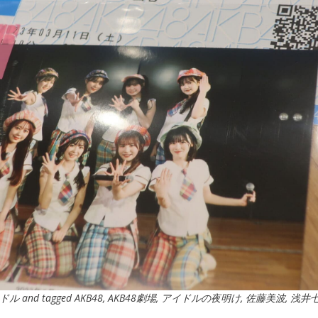
ドル
and tagged
AKB48
,
AKB48劇場
,
アイドルの夜明け
,
佐藤美波
,
浅井