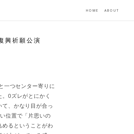
HOME
ABOUT
復興祈願公演
回と一つセンター寄りに
た。0ズレがとにかく
いて、かなり目が合っ
良い位置で「片思いの
込めるということがわ