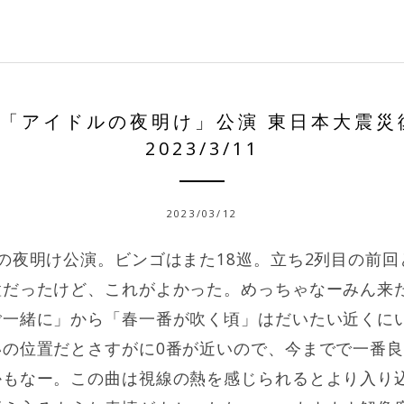
B「アイドルの夜明け」公演 東日本大震災
2023/3/11
2023/03/12
の夜明け公演。ビンゴはまた18巡。立ち2列目の前
置だったけど、これがよかった。めっちゃなーみん来
ご一緒に」から「春一番が吹く頃」はだいたい近くに
いの位置だとさすがに0番が近いので、今までで一番
かもなー。この曲は視線の熱を感じられるとより入り