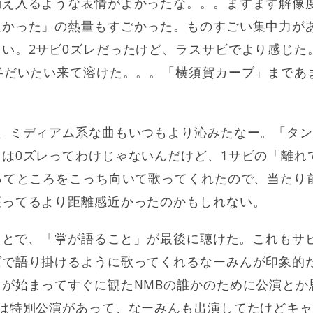
消え入るような表情がよかったな。。。ますます解像
良かった」の熱量もすごかった。ものすごい集中力が
い。2サビ0ズレだったけど、ラスサビでより感じた
半だいたい来て溶けた。。。「横須賀カーブ」まであ
。
で、ミディアム系な曲もいつもより沁みたなー。「タ
は0ズレってわけじゃないんだけど、1サビの「離れ
ってところをこっち向いて歌ってくれたので、当たり
座ってるより距離感近かったのかもしれない。
うことで、「掌が語ること」が最後に聴けた。これもサ
で語り掛けるように歌ってくれるなーみんが印象的だ
が始まってすぐに観たNMBの誰かのために公演とか
日は特別公演があって、なーみんも出演してたけどキ