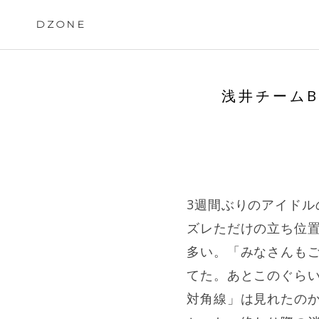
Skip
to
DZONE
content
浅井チーム
3週間ぶりのアイドル
ズレただけの立ち位
多い。「みなさんも
てた。あとこのぐら
対角線」は見れたの