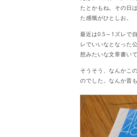
たとかもね。その日
た感慨がひとしお。
最近は0.5～1ズレ
レでいいなとなった公
想みたいな文章書い
そうそう、なんかこ
のでした。なんか昔