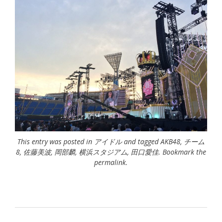
This entry was posted in
アイドル
and tagged
AKB48
,
チーム
8
,
佐藤美波
,
岡部麟
,
横浜スタジアム
,
田口愛佳
. Bookmark the
permalink
.