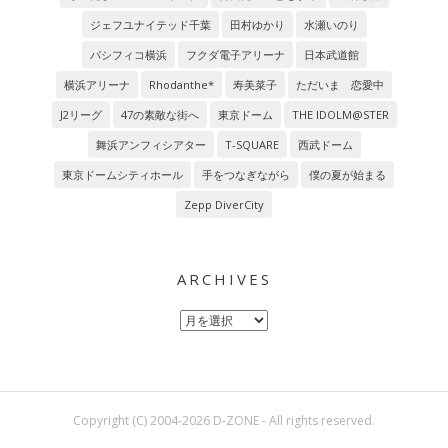
ジェフユナイテッド千葉
田村ゆかり
水瀬いのり
パシフィコ横浜
フクダ電子アリーナ
日本武道館
横浜アリーナ
Rhodanthe*
寿美菜子
ただいま 恋愛中
J2リーグ
47の素敵な街へ
東京ドーム
THE IDOLM@STER
舞浜アンフィシアター
T-SQUARE
西武ドーム
東京ドームシティホール
手をつなぎながら
僕の夏が始まる
Zepp DiverCity
ARCHIVES
Archives
Copyright (C) 2004-2026 D-ZONE - All rights reserved.