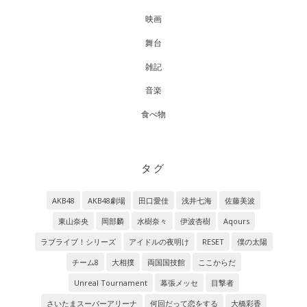
映画
舞台
雑記
音楽
食べ物
タグ
AKB48
AKB48劇場
田口愛佳
浅井七海
佐藤美波
東山奈央
岡部麟
水樹奈々
伊波杏樹
Aqours
ラブライブ！シリーズ
アイドルの夜明け
RESET
僕の太陽
チーム8
大相撲
両国国技館
ここからだ
Unreal Tournament
幕張メッセ
目撃者
さいたまスーパーアリーナ
何回だって恋をする
大橋彩香