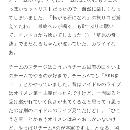
とチームKかな。とくにチームKはいかにもフェス
っぽいセットリストだったので、自然に楽しくなっ
てしまいました。「転がる石になれ」の振りコピ覚
えてたわ。「最終ベルが鳴る」も8年ぶりに聴い
て、イントロから湧いてしまった（）「草原の奇
跡」でまたなるちゃんが泣いていた。カワイイな
あ。
チームのステージはこういうチーム固有の曲をいま
のチームでやるのが好きで、チームAでも「AKB参
上！」とかやっていました。昔はアイドルのライブ
はオリメン第一主義だったんですけど、一周回ると
受け継がれていく良さが出てくるなと思って（思っ
たのは別のアイドルのライブ見てだけど）。「ひこ
うき雲」とかもうオリメンはみゃおしかいないけ
ど、やっぱりチームAのが本家ですよ、となる。岡