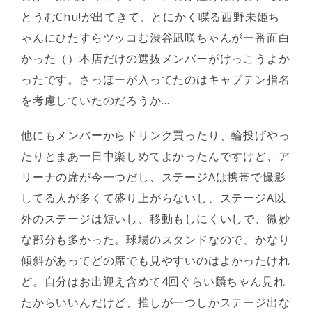
とうむChu!が出てきて、とにかく喋る西野未姫ち
ゃんにひたすらツッコむ渋谷凪咲ちゃんが一番面白
かった（）本店だけの選抜メンバーがけっこうよか
ったです。さっほーが入ってたのはキャプテン指名
を考慮していたのだろうか…
他にもメンバーからドリンク買ったり、輪投げやっ
たりとまあ一日中楽しめてよかったんですけど、ア
リーナの席が今一つだし、ステージAは携帯で撮影
してる人が多くて盛り上がらないし、ステージA以
外のステージは短いし、移動もしにくいしで、微妙
な部分も多かった。球場のスタンドなので、かなり
傾斜があってどの席でも見やすいのはよかったけれ
ど。自分はお出迎え含めて4回ぐらい麟ちゃん見れ
たからいいんだけど、推しが一つしかステージ出な