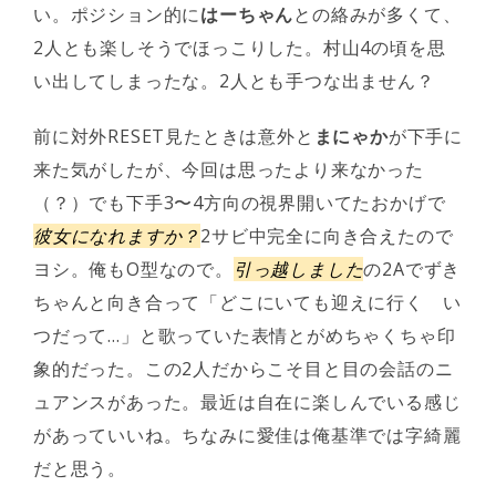
い。ポジション的に
はーちゃん
との絡みが多くて、
2人とも楽しそうでほっこりした。村山4の頃を思
い出してしまったな。2人とも手つな出ません？
前に対外RESET見たときは意外と
まにゃか
が下手に
来た気がしたが、今回は思ったより来なかった
（？）でも下手3〜4方向の視界開いてたおかげで
彼女になれますか？
2サビ中完全に向き合えたので
ヨシ。俺もO型なので。
引っ越しました
の2Aでずき
ちゃんと向き合って「どこにいても迎えに行く い
つだって…」と歌っていた表情とがめちゃくちゃ印
象的だった。この2人だからこそ目と目の会話のニ
ュアンスがあった。最近は自在に楽しんでいる感じ
があっていいね。ちなみに愛佳は俺基準では字綺麗
だと思う。