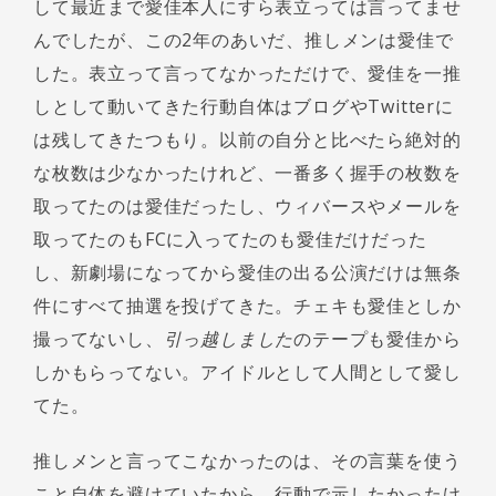
して最近まで愛佳本人にすら表立っては言ってませ
んでしたが、この2年のあいだ、推しメンは愛佳で
した。表立って言ってなかっただけで、愛佳を一推
しとして動いてきた行動自体はブログやTwitterに
は残してきたつもり。以前の自分と比べたら絶対的
な枚数は少なかったけれど、一番多く握手の枚数を
取ってたのは愛佳だったし、ウィバースやメールを
取ってたのもFCに入ってたのも愛佳だけだった
し、新劇場になってから愛佳の出る公演だけは無条
件にすべて抽選を投げてきた。チェキも愛佳としか
撮ってないし、
引っ越しました
のテープも愛佳から
しかもらってない。アイドルとして人間として愛し
てた。
推しメンと言ってこなかったのは、その言葉を使う
こと自体を避けていたから。行動で示したかったけ