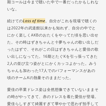
期コールは今まで聴いた中で一番だったかもしれな
いな。
続けての
Loss of time
。自分がこれを現場で聴くの
は2022年の武道館以来かも知れず、自分の中でと
にかく楽しくAKBのおたくをやってた頃を思い出せ
た。その時はずきちゃんと十夢ちゃんの歌い出しだ
ったはずで、それがこの日はずきちゃんと愛佳の歌
い出しになってた。16期とたぐKを引っ張ってきた
2人の並び立つ姿がとにかくカッコよかった。みう
ちゃんも加わった17人でのパフォーマンスがあの
頃のチームKの熱量そのままだった。
愛佳の卒業ドレス姿は全然想像できていないままそ
の時がやってきて、赤のドレスを着た愛佳が登場。
愛佳らしすぎて綺麗すぎて華やかで思わず拍手して