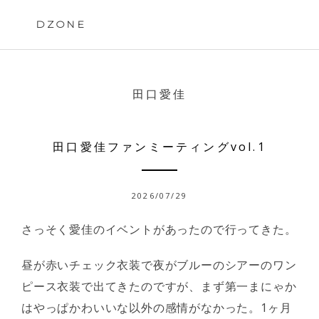
Skip
to
DZONE
content
田口愛佳
田口愛佳ファンミーティングvol.1
2026/07/29
さっそく愛佳のイベントがあったので行ってきた。
昼が赤いチェック衣装で夜がブルーのシアーのワン
ピース衣装で出てきたのですが、まず第一まにゃか
はやっぱかわいいな以外の感情がなかった。1ヶ月