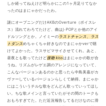
しか経ってねえけど明らかにこの1ヶ月足りてなか
ったのはまにゃかだったわ。
謎にオープニングだけAKBのOverture（ボイスレ
ス）流れてわろてたけど、曲はJ-POPとか他のアイ
ドルソングとか。ノイミーの
ラストチャンス、ラス
トダンス
めちゃくちゃ好きなのでまにゃかverで聴
けてよかった。ラスサビマサイさせてくれ。あと、
昼夜とも歌ってたけど
接吻 kiss
はまにゃかの歌が合
うね。リズムがレゲエ調のアレンジになっていて、
こんなバージョンあるのかと思ったら中島美嘉がカ
ヴァーしているバージョンらしくて納得。まにゃか
にはこういうチルな歌をどんどん歌っていってほし
い。ちな歌メインと言っていたがその間のトークも
おもろすぎてた。ただ近況報告してるだけなのに滑