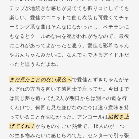
テップが地続きな感じが見てても振りコピしてても
楽しい。愛佳のユニットで曲も衣装も可愛くてチャ
ーミング系な曲はそんなになかったし、ベテランに
もなるとクールめな曲を宛がわれがちなので、最後
にこれがあってよかったと思う。愛佳も彩希ちゃん
やおんちゃんみたいに、なんでもできるアイドルだ
ったと思うんだよね。
まだ見たことのない景色へ
で愛佳とずきちゃんがそ
れぞれの方向を向いて隣同士で座ってた。今日まで
は同じ夢を追ってた2人が明日からは別々の道を行
くわけで、何回も見た並びなのに今は違う意味を持
っていることが切なかった。アンコールは
緞帳を上
げてくれ！
からものすごい熱量で、16人のが一つ
の生き物みたいに感じられてた。センターで引っ張