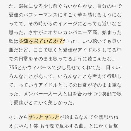
た。選抜になる少し前ぐらいからかな、自分の中で
愛佳のパフォーマンスにすごく華を感じるようにな
ってて、その時からのイメージにとっても近いなと
思った。さすがにオサレカンパニー至高。始まった
歌は
夕陽を見ているか？
だった。いつ聴いても良い
曲だけど、ここで聴くと愛佳がアイドルをしてる中
での日常をそのまま歌ってるように聴こえたな。
755とかウィバースで少し見せてくれてた、日々い
ろんなことがあって、いろんなことを考えて行動し
て、っていうアイドルとしての日常がそのまま重な
った。メンバー一人一人と目を合わせつつ笑顔で歌
う愛佳がとにかく美しかった。
そこから
ずっと ずっと
が始まるなんて全然思わね
えじゃん！笑 もう魂で反応する曲。とにかく目撃