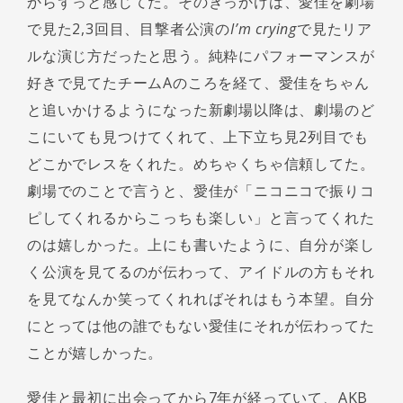
からずっと感じてた。そのきっかけは、愛佳を劇場
で見た2,3回目、目撃者公演の
I’m crying
で見たリア
ルな演じ方だったと思う。純粋にパフォーマンスが
好きで見てたチームAのころを経て、愛佳をちゃん
と追いかけるようになった新劇場以降は、劇場のど
こにいても見つけてくれて、上下立ち見2列目でも
どこかでレスをくれた。めちゃくちゃ信頼してた。
劇場でのことで言うと、愛佳が「ニコニコで振りコ
ピしてくれるからこっちも楽しい」と言ってくれた
のは嬉しかった。上にも書いたように、自分が楽し
く公演を見てるのが伝わって、アイドルの方もそれ
を見てなんか笑ってくれればそれはもう本望。自分
にとっては他の誰でもない愛佳にそれが伝わってた
ことが嬉しかった。
愛佳と最初に出会ってから7年が経っていて、AKB