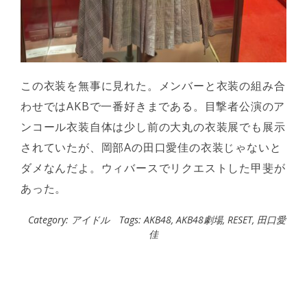
この衣装を無事に見れた。メンバーと衣装の組み合
わせではAKBで一番好きまである。目撃者公演のア
ンコール衣装自体は少し前の大丸の衣装展でも展示
されていたが、岡部Aの田口愛佳の衣装じゃないと
ダメなんだよ。ウィバースでリクエストした甲斐が
あった。
Category:
アイドル
Tags:
AKB48
,
AKB48劇場
,
RESET
,
田口愛
佳