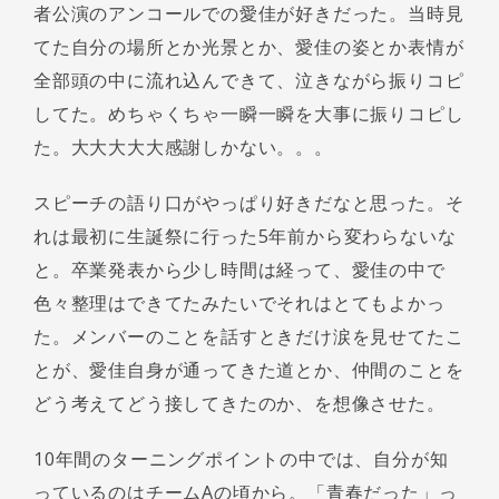
者公演のアンコールでの愛佳が好きだった。当時見
てた自分の場所とか光景とか、愛佳の姿とか表情が
全部頭の中に流れ込んできて、泣きながら振りコピ
してた。めちゃくちゃ一瞬一瞬を大事に振りコピし
た。大大大大大感謝しかない。。。
スピーチの語り口がやっぱり好きだなと思った。そ
れは最初に生誕祭に行った5年前から変わらないな
と。卒業発表から少し時間は経って、愛佳の中で
色々整理はできてたみたいでそれはとてもよかっ
た。メンバーのことを話すときだけ涙を見せてたこ
とが、愛佳自身が通ってきた道とか、仲間のことを
どう考えてどう接してきたのか、を想像させた。
10年間のターニングポイントの中では、自分が知
っているのはチームAの頃から。「青春だった」っ