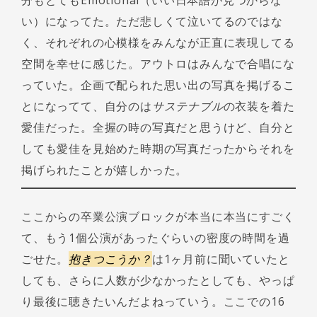
分もとてもEmotional（いい日本語が見つからな
い）になってた。ただ悲しくて泣いてるのではな
く、それぞれの心模様をみんなが正直に表現してる
空間を幸せに感じた。アウトロはみんなで合唱にな
っていた。企画で配られた思い出の写真を掲げるこ
とになってて、自分のは
サステナブル
の衣装を着た
愛佳だった。全握の時の写真だと思うけど、自分と
しても愛佳を見始めた時期の写真だったからそれを
掲げられたことが嬉しかった。
ここからの卒業公演ブロックが本当に本当にすごく
て、もう1個公演があったぐらいの密度の時間を過
ごせた。
抱きつこうか？
は1ヶ月前に聞いていたと
しても、さらに人数が少なかったとしても、やっぱ
り最後に聴きたいんだよねっていう。ここでの16