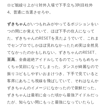
ロビ観繰り上がり対外入場で下手立ち3列目柱外
4。普通に当選させろや。
ずきちゃん
がいつもれみがやってるポジションをい
つの間にか覚えていて、ほぼ下手の住人になって
た。ずきちゃんのRESETを見たようでいて、これま
でセンブロでしかほぼ見れなかったため実は全然見
てなかったのかもしれない。ずきちゃんのRESET、
至高
。全曲超絶アイドルしてるのでこっちもめちゃ
くちゃ笑顔になってしまった。ダンスが綺麗なので
振りコピもしやすいおまけつき。下手で見ていると
客席にあちこち視線を飛ばしていて、それはなんか
ずきちゃんのイメージになかったので新鮮だった。
ずきちゃんは最初に会った頃から最強アイドルだっ
たが、知らない間にもっと最強になっていたらし