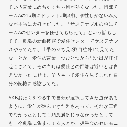
ていう言葉にめちゃくちゃ胸が熱くなった。岡部チ
ームAの16期にドラフト2期3期、個性しかないみん
なが本当に大好きだった。「サステナブルの頃にチ
ームAのセンターを任せてもらえて」という話もし
てて、劇場の新曲披露で愛佳センターで
サステナブ
ル
やってたな、上手の立ち見2列目柱外1で見てた
な、とか。愛佳の言葉一つひとつから思い出が呼び
起こされて、その当時は愛佳との距離は近いとは言
えなかったにせよ、そうやって愛佳を見てこれた自
分の記憶に感謝してた。
AKBおたくをやる中で自分が選択してきた道がある
ように、愛佳が進んできた道もあって、それが王道
でなかったとしても順風満帆じゃなかったとして
も、今劇場に集まってる人とか、握手会のセレモニ