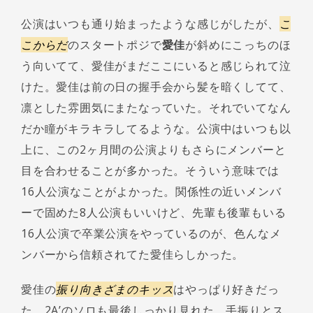
公演はいつも通り始まったような感じがしたが、
こ
こからだ
のスタートポジで
愛佳
が斜めにこっちのほ
う向いてて、愛佳がまだここにいると感じられて泣
けた。愛佳は前の日の握手会から髪を暗くしてて、
凛とした雰囲気にまたなっていた。それでいてなん
だか瞳がキラキラしてるような。公演中はいつも以
上に、この2ヶ月間の公演よりもさらにメンバーと
目を合わせることが多かった。そういう意味では
16人公演なことがよかった。関係性の近いメンバ
ーで固めた8人公演もいいけど、先輩も後輩もいる
16人公演で卒業公演をやっているのが、色んなメ
ンバーから信頼されてた愛佳らしかった。
愛佳の
振り向きざまのキッス
はやっぱり好きだっ
た。2A’のソロも最後しっかり見れた。手振りとス