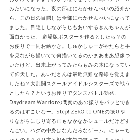
みたいになった。夜の部はにわかせんべいの紹介か
ら。この日の目隠しは全部にわかせんべいになって
ました。目隠ししながらじもあいするきんちゃんが
面白かった。 劇場版ポスターを作るとしたら？の
お便りで一同お絵かき。しゅかしゅーがやたらと手
を見ながら描いてて何描いてるのかまあまあ想像つ
いたけど、出来上がってみたらもみの木になってい
て仰天した。あいださんは最近無難な路線を覚えま
したね？大乱闘スクールアイドルシスターズで戦う
としたら？というお便りでダンスバトル勃発。
Daydream Warriorの間奏のあの振りをパッとでき
るのはすごいなー。Step! ZERO to ONEの振りや
りながらにじり寄る画もなかなかシュールだけどす
んごい。ハグの中身はなんだろなゲーム。にゃーち
ゃんのまさぐり方と顔が本気で笑ってしまったよ。