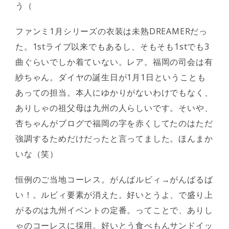
う（
ファンミ1月シリーズの衣装は未熟DREAMERだっ
た。1stライブ以来でもあるし、そもそも1stでも3
曲ぐらいでしか着ていない。レア。福岡の司会は有
紗ちゃん。ダイヤの誕生日が1月1日ということも
あっての担当。本人にゆかりがないわけでもなく、
ありしゃの祖父母は九州の人らしいです。そいや、
杏ちゃんがブログで福岡の字を赤くしてたのはただ
強調するためだけだったと言ってました。ほんまか
いな（笑）
恒例のご当地コーレス。がんばルビィ→がんばるば
い！。ルビィ要素が消えた。好いとうよ、で盛り上
がるのは九州イベントの定番。ってことで、ありし
ゃのコーレスに採用。好いとう食べもんサンドイッ