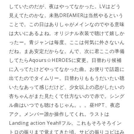
していたのだが、夜はやってなかった。LVはどう
見えてたのかな。未熟DREAMERは当然やるという
ことで。この日はありしゃがメインなのでやる意味
は大いにあるよね。オリジナル衣装で聴けて嬉しか
ったー。青ジャンは毎度。ここは何気に外さないん
だね。まあ安定だからな。んで、次に君ここの準備
してたらAqours☆HEROESに変更。日替わり候補
に入ってたけどやってなかった曲。お便りで話題に
出てたのでタイムリー。日替わりももうだいたい聴
いたなあって感じだけど、少女以上の恋がしたいの
杏ちゃんがまた見たくて仕方ないので赤で。シング
ル曲はいつでも聴けるじゃん。。。昼HPT、夜恋
アク。メンバー誰か操作してくれ。ラストは
Landing action Yeah!!フル。これもそろそろイン
トロの振りまで覚えてきた頃。サビの振りコピはみ