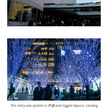
This entry was posted in
声優
and tagged
Aqours
,
Landing