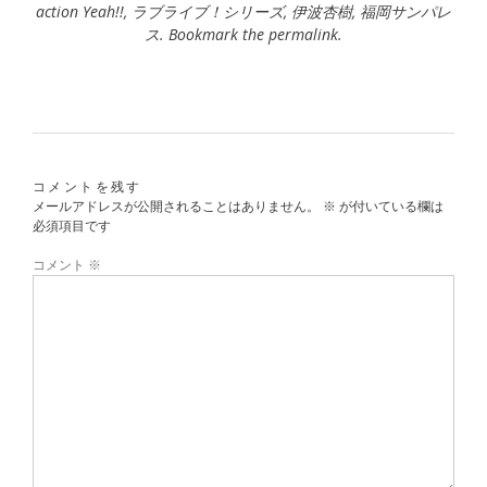
action Yeah!!
,
ラブライブ！シリーズ
,
伊波杏樹
,
福岡サンパレ
ス
. Bookmark the
permalink
.
コメントを残す
メールアドレスが公開されることはありません。
※
が付いている欄は
必須項目です
コメント
※