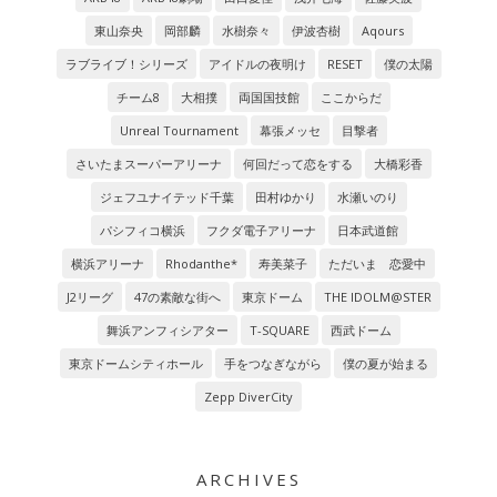
東山奈央
岡部麟
水樹奈々
伊波杏樹
Aqours
ラブライブ！シリーズ
アイドルの夜明け
RESET
僕の太陽
チーム8
大相撲
両国国技館
ここからだ
Unreal Tournament
幕張メッセ
目撃者
さいたまスーパーアリーナ
何回だって恋をする
大橋彩香
ジェフユナイテッド千葉
田村ゆかり
水瀬いのり
パシフィコ横浜
フクダ電子アリーナ
日本武道館
横浜アリーナ
Rhodanthe*
寿美菜子
ただいま 恋愛中
J2リーグ
47の素敵な街へ
東京ドーム
THE IDOLM@STER
舞浜アンフィシアター
T-SQUARE
西武ドーム
東京ドームシティホール
手をつなぎながら
僕の夏が始まる
Zepp DiverCity
ARCHIVES