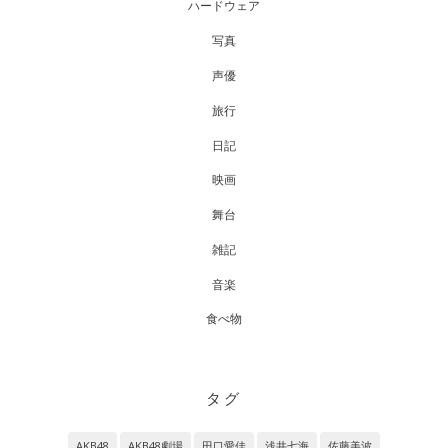
ハードウェア
写真
声優
旅行
日記
映画
舞台
雑記
音楽
食べ物
タグ
AKB48
AKB48劇場
田口愛佳
浅井七海
佐藤美波