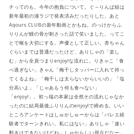
チってのも。今年の抱負について。ぐ～りんぱ組は
新年最初の浦ラジで発表済みだったりした。あと
Aqours CLUBの新年動画とかもね。のっけからふ
りりんが鰻の骨が刺さった話で笑いました。ってこ
とで喉を大切にする。声優として正しい。杏ちゃん
ぐらいまでは普通だったけど、ありしゃの「楽し
む」から全員つまりenjoy!な流れに。りきゃこ「食
べ過ぎない」きゃん「梅干しタッパーに入れて持っ
てくるよね」「梅干しは太らないからいいの」「塩
分高いよ」「じゃあもう何も食べない」
「enjoy!」。初っ端の本家は全然その流れじゃなか
ったのに結局最後ふりりんのenjoy!で締める。いい
ところアンケートはしゅかしゅーからは「バレエ経
験者でターンきれい。私にはない」ありしゃ「速い
動きはできないけどね」しゅからしい視点だなー。