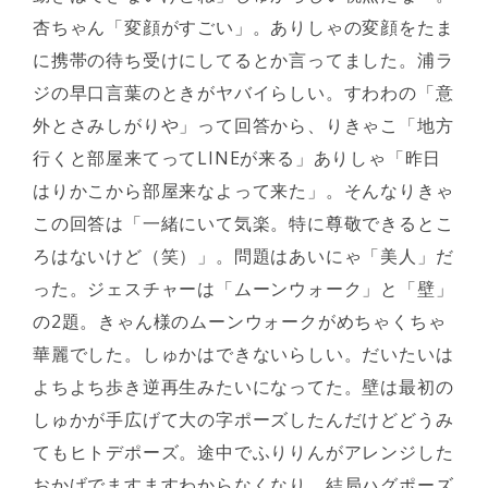
杏ちゃん「変顔がすごい」。ありしゃの変顔をたま
に携帯の待ち受けにしてるとか言ってました。浦ラ
ジの早口言葉のときがヤバイらしい。すわわの「意
外とさみしがりや」って回答から、りきゃこ「地方
行くと部屋来てってLINEが来る」ありしゃ「昨日
はりかこから部屋来なよって来た」。そんなりきゃ
この回答は「一緒にいて気楽。特に尊敬できるとこ
ろはないけど（笑）」。問題はあいにゃ「美人」だ
った。ジェスチャーは「ムーンウォーク」と「壁」
の2題。きゃん様のムーンウォークがめちゃくちゃ
華麗でした。しゅかはできないらしい。だいたいは
よちよち歩き逆再生みたいになってた。壁は最初の
しゅかが手広げて大の字ポーズしたんだけどどうみ
てもヒトデポーズ。途中でふりりんがアレンジした
おかげでますますわからなくなり、結局ハグポーズ