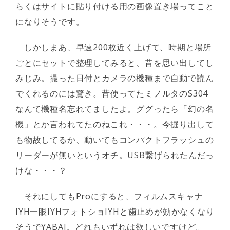
らくはサイトに貼り付ける用の画像置き場ってこと
になりそうです。
しかしまあ、早速200枚近く上げて、時期と場所
ごとにセットで整理してみると、昔を思い出してし
みじみ。撮った日付とカメラの機種まで自動で読ん
でくれるのには驚き。昔使ってたミノルタのS304
なんて機種名忘れてましたよ。ググったら「幻の名
機」とか言われてたのねこれ・・・。今掘り出して
も物故してるか、動いてもコンパクトフラッシュの
リーダーが無いというオチ。USB繋げられたんだっ
けな・・・？
それにしてもProにすると、フィルムスキャナ
IYH一眼IYHフォトショIYHと歯止めが効かなくなり
そうでYABAI。どれもいずれは欲しいですけど。