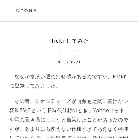
Skip
to
DZONE
content
Flickrしてみた
2010/10/21
なぜか物凄い遅ればせ感があるのですが、Flickr
に登録してみました。
その昔、ジオシティーズが画像も迂闊に置けない
容量5MBという旧時代仕様のとき、Yahooフォト
を写真置き場にしようと画策したことがあったので
すが、あまりにも使えない仕様すぎてあえなく頓挫