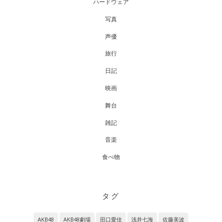
ハードウェア
写真
声優
旅行
日記
映画
舞台
雑記
音楽
食べ物
タグ
AKB48
AKB48劇場
田口愛佳
浅井七海
佐藤美波