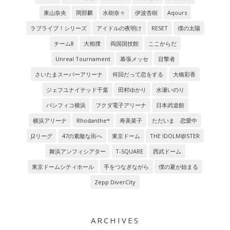
東山奈央
岡部麟
水樹奈々
伊波杏樹
Aqours
ラブライブ！シリーズ
アイドルの夜明け
RESET
僕の太陽
チーム8
大相撲
両国国技館
ここからだ
Unreal Tournament
幕張メッセ
目撃者
さいたまスーパーアリーナ
何回だって恋をする
大橋彩香
ジェフユナイテッド千葉
田村ゆかり
水瀬いのり
パシフィコ横浜
フクダ電子アリーナ
日本武道館
横浜アリーナ
Rhodanthe*
寿美菜子
ただいま 恋愛中
J2リーグ
47の素敵な街へ
東京ドーム
THE IDOLM@STER
舞浜アンフィシアター
T-SQUARE
西武ドーム
東京ドームシティホール
手をつなぎながら
僕の夏が始まる
Zepp DiverCity
ARCHIVES