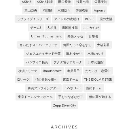
AKB48
AKB48劇場
田口愛佳
浅井七海
佐藤美波
東山奈央
岡部麟
水樹奈々
伊波杏樹
Aqours
ラブライブ！シリーズ
アイドルの夜明け
RESET
僕の太陽
チーム8
大相撲
両国国技館
ここからだ
Unreal Tournament
幕張メッセ
目撃者
さいたまスーパーアリーナ
何回だって恋をする
大橋彩香
ジェフユナイテッド千葉
田村ゆかり
水瀬いのり
パシフィコ横浜
フクダ電子アリーナ
日本武道館
横浜アリーナ
Rhodanthe*
寿美菜子
ただいま 恋愛中
J2リーグ
47の素敵な街へ
東京ドーム
THE IDOLM@STER
舞浜アンフィシアター
T-SQUARE
西武ドーム
東京ドームシティホール
手をつなぎながら
僕の夏が始まる
Zepp DiverCity
ARCHIVES