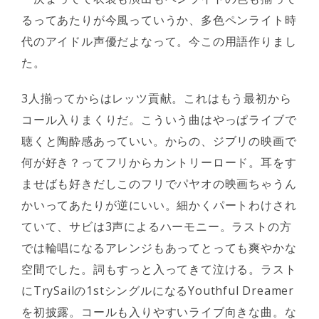
るってあたりが今風っていうか、多色ペンライト時
代のアイドル声優だよなって。今この用語作りまし
た。
3人揃ってからはレッツ貢献。これはもう最初から
コール入りまくりだ。こういう曲はやっぱライブで
聴くと陶酔感あっていい。からの、ジブリの映画で
何が好き？ってフリからカントリーロード。耳をす
ませばも好きだしこのフリでパヤオの映画ちゃうん
かいってあたりが逆にいい。細かくパートわけされ
ていて、サビは3声によるハーモニー。ラストの方
では輪唱になるアレンジもあってとっても爽やかな
空間でした。詞もすっと入ってきて泣ける。ラスト
にTrySailの1stシングルになるYouthful Dreamer
を初披露。コールも入りやすいライブ向きな曲。な