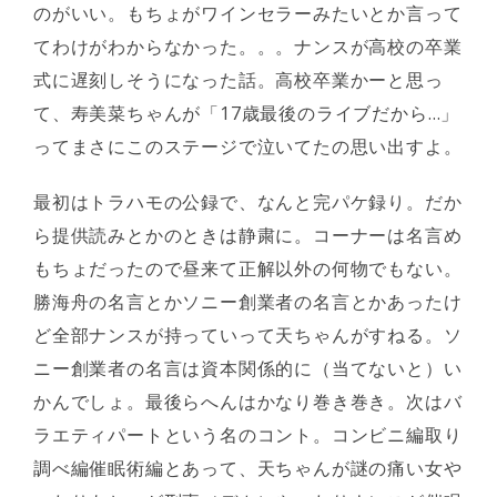
のがいい。もちょがワインセラーみたいとか言って
てわけがわからなかった。。。ナンスが高校の卒業
式に遅刻しそうになった話。高校卒業かーと思っ
て、寿美菜ちゃんが「17歳最後のライブだから…」
ってまさにこのステージで泣いてたの思い出すよ。
最初はトラハモの公録で、なんと完パケ録り。だか
ら提供読みとかのときは静粛に。コーナーは名言め
もちょだったので昼来て正解以外の何物でもない。
勝海舟の名言とかソニー創業者の名言とかあったけ
ど全部ナンスが持っていって天ちゃんがすねる。ソ
ニー創業者の名言は資本関係的に（当てないと）い
かんでしょ。最後らへんはかなり巻き巻き。次はバ
ラエティパートという名のコント。コンビニ編取り
調べ編催眠術編とあって、天ちゃんが謎の痛い女や