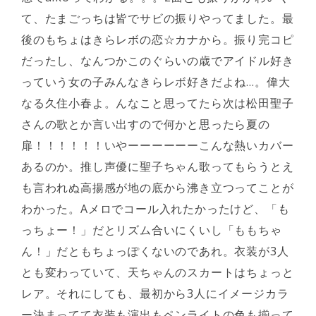
て、たまごっちは皆でサビの振りやってました。最
後のもちょはきらレボの恋☆カナから。振り完コピ
だったし、なんつかこのぐらいの歳でアイドル好き
っていう女の子みんなきらレボ好きだよね…。偉大
なる久住小春よ。んなこと思ってたら次は松田聖子
さんの歌とか言い出すので何かと思ったら夏の
扉！！！！！！いやーーーーーーこんな熱いカバー
あるのか。推し声優に聖子ちゃん歌ってもらうとえ
も言われぬ高揚感が地の底から沸き立つってことが
わかった。Aメロでコール入れたかったけど、「も
っちょー！」だとリズム合いにくいし「ももちゃ
ん！」だともちょっぽくないのであれ。衣装が3人
とも変わっていて、天ちゃんのスカートはちょっと
レア。それにしても、最初から3人にイメージカラ
ー決まってて衣装も演出もペンライトの色も揃って