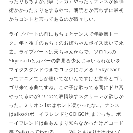
ったりもちょが刑事（デカ）やったりナンスが催眠
術かかったふりをするやつ。朗読とか言わずに最初
からコントと言ってあるのが清々しい。
ライブパートの前にもちょとナンスで年齢層トー
ク。年下相手のもちょのお姉ちゃんボイス聴いて死
去。ライブパートは天ちゃんからで、ソロ1stの
Skyreachとカバーの夢見る少女じゃいられないを
マイクスタンドつきでロックにキメる！Skyreach
ってアニメでしか聴いてないんですけど意外とゴリ
ゴリ来てる曲ですね。この子は歌ってる間にドヤ宮
やってるのがいいので表情映すスクリーンが欲しか
った。ミリオン1stはホント凄かったな…。ナンス
はaikoのボーイフレンドとGO!GO!たまごっち。ボ
ーイフレンドは曲あんまり知らなかったけどコード
感でaikoってわかる。。。2曲とも振りがかわいく