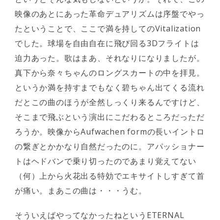
映像のあとにあった革命デュアリズムは序盤でやっ
たということで、ここで満を持してのVitalization
でした。球場を自由自在に飛び回る3Dフライトは
迫力あった。歌はまあ、それなりになりましたが。
真下から奈々ちゃんのロングスカートの中を拝見。
というか満を持すまでもなく碧ちゃん出てくる流れ
だとこの曲のほうが全然しっくり来るんですけど、
そこまで飛ぶという演出にこだわるところだっただ
ろうか。映像からAufwachen formの長いイントロ
の繋ぎとかかなり自然だったのに。アパッショナー
トはヘドバンで乗り切ったのであまり覚えてない
（何）上から火花出る特効でエキサイトしすぎて首
が痛い。まあこの曲は・・・うむ。
そういえばやってなかったねというETERNAL