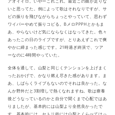
アオイイロ。いやーこれこれ。最近この曲が足りな
いと思ってた。例によって歌はそれなりですが、サ
ビの振りを飛びながらちょっとやっていて、思わず
ワイパーやめて振りコピる。BメロPPPHとかもま
あ、やらないけど気にならなくはなってきた。色々
あったこの日のライブですが、とりあえずこれで爽
やかに締まった感じです。21時過ぎ終演で、ツア
ーなのに4時間やっていた。
全体を通して。山梨と同じくテンションを上げまく
ったおかげで、かなり燃え尽きた感があります。ま
あ、しばらくライブもないのでそれは良かった。な
んか野外だと3割増しで熱くなれますね。歌は療養
後どうなっているのかと自分で聞くまで心配ではあ
りましたが、基本的には山梨より全然良かったで
す。基本的には。セトリ的には山梨とくらべてけっ