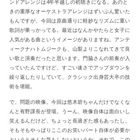
ンドアレンジは4年半越しの初聴きになる。あのと
きの重厚なオーケストラアレンジはずいぶん驚いた
もんですが、今回は原曲通りに軽妙なリズムに重い
歌詞が乗っかってる。最近はなんかやたらと女子に
人気がある曲というイメージがありますね。アンテ
ィークナハトムジークも、山梨よりこなれてきて良
い歌と演奏だったと思います。門脇さんの前奏が入
っていたんですけど、すごい速さでアップダウンを
繰り返したりしていて、クラシック出身芸大卒の技
術を堪能。
で、問題の映像。今回は悠木碧ちゃんだけでなくな
んと有野課長が登場。うーん、映像自体は面白いし
笑えるんだけど、ちょっと長過ぎた感もあったし、
そもそもやっぱりここのお笑いパート自体が必要か
というとそんな気もしないというか。それで、この