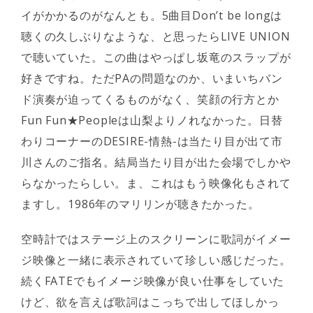
イがかかるのがなんとも。5曲目Don’t be longは
聴くの久しぶりなような、と思ったらLIVE UNION
で聴いていた。この曲はやっぱし坂竜のスラップが
好きですね。ただPAの問題なのか、いまいちバン
ド演奏が迫ってくるものがなく、笑顔の行方とか
Fun Fun★Peopleは山梨よりノれなかった。日替
わりコーナーのDESIRE-情熱-は当たり目が出て市
川さんのご指名。結局当たり目が出た会場でしかや
らなかったらしい。ま、これはもう映像化もされて
ますし。1986年のマリリンが聴きたかった。
空時計ではステージ上のスクリーンに歌詞がイメー
ジ映像と一緒に表示されていて珍しい感じだった。
続くFATEでもイメージ映像が良い仕事をしていた
けど、欲を言えば歌詞はこっちで出してほしかっ