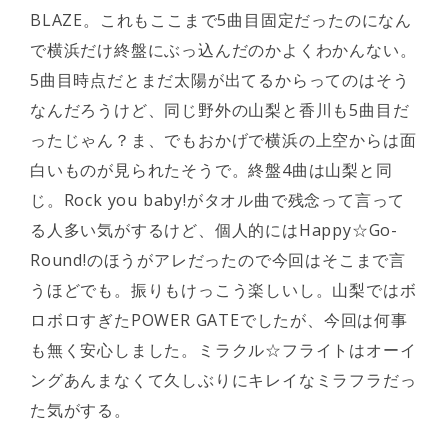
BLAZE。これもここまで5曲目固定だったのになん
で横浜だけ終盤にぶっ込んだのかよくわかんない。
5曲目時点だとまだ太陽が出てるからってのはそう
なんだろうけど、同じ野外の山梨と香川も5曲目だ
ったじゃん？ま、でもおかげで横浜の上空からは面
白いものが見られたそうで。終盤4曲は山梨と同
じ。Rock you baby!がタオル曲で残念って言って
る人多い気がするけど、個人的にはHappy☆Go-
Round!のほうがアレだったので今回はそこまで言
うほどでも。振りもけっこう楽しいし。山梨ではボ
ロボロすぎたPOWER GATEでしたが、今回は何事
も無く安心しました。ミラクル☆フライトはオーイ
ングあんまなくて久しぶりにキレイなミラフラだっ
た気がする。