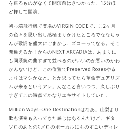
を遮るものがなくて開演前はきつかった。15分ほ
ど押して開演。
初っ端飛行機で登場のVIRGIN CODEでここ2ヶ月
の色々を思い出し感極まりかけたところでななちゃ
んが歌詞を盛大にごまかし、ズコーってなる。そこ
間違えるか！からのNEXT ARCADIAは、あまりに
も同系統の曲すぎて並べるのがいいのか悪いのかわ
かんないけど、この位置でPreserved Rosesやる
よりはマシかなと。とか思ってたら革命デュアリズ
ムが来るというアレ。んなこと言いつつ、久しぶり
すぎてこの時点でかなりエキサイトしていた。
Million Ways=One Destinationはなあ。山梨より
歌も演奏も入ってきた感じはあるんだけど、ギター
ソロのあとのCメロのボーカルにものすごいディレ