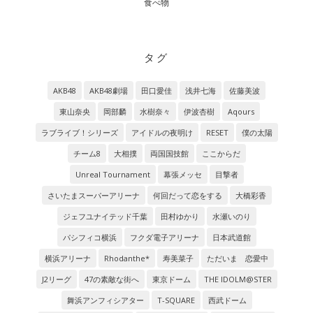
食べ物
タグ
AKB48
AKB48劇場
田口愛佳
浅井七海
佐藤美波
東山奈央
岡部麟
水樹奈々
伊波杏樹
Aqours
ラブライブ！シリーズ
アイドルの夜明け
RESET
僕の太陽
チーム8
大相撲
両国国技館
ここからだ
Unreal Tournament
幕張メッセ
目撃者
さいたまスーパーアリーナ
何回だって恋をする
大橋彩香
ジェフユナイテッド千葉
田村ゆかり
水瀬いのり
パシフィコ横浜
フクダ電子アリーナ
日本武道館
横浜アリーナ
Rhodanthe*
寿美菜子
ただいま 恋愛中
J2リーグ
47の素敵な街へ
東京ドーム
THE IDOLM@STER
舞浜アンフィシアター
T-SQUARE
西武ドーム