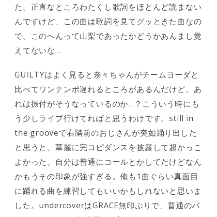
た。正直なところわたくし歌詞をほとんど読まない
んですけど、この曲は歌詞を見てグッときた曲なの
で。このへんって山梨であったかどうかあんまし覚
えてないな…
GUILTYはよく見ると奈々ちゃんがチームヨーダと
比べてワンテンポ遅れるところがあるんだけど、あ
れは振付がそうなっているのか…？こういう時にも
う少しライブ行けてればと思うわけです。still in
the grooveで右隣前のおじさんが突如踊り出した
と思うと、華麗に完コピダンスを披露して超かっこ
よかった。自分は普通にコールとかしてたけどなん
かもうその印象が強すぎる。俺も1曲ぐらい真面目
に踊れる曲を練習してもいいかもしれないと思いま
した。undercoverはGRACE無印ぶりで、普通のバ