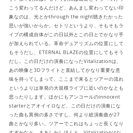
こう変わってるんだけど、あんまし変わってない印
象なのは、光とかthrough the night聴きたかった
思いが強いからか。セトリというより、そもそもラ
イブの構成自体がこの日以外とこの日とでかなり手
が加えられている。革命デュアリズムの位置にして
もそうだし、ETERNAL BLAZEの位置にしてもそう
だし。この日だけの演奏になったVitalizationは、
あの映像と3Dフライトと直結してかなり重要な意
味を持ってしまって、ここまで来るとツアーの流れ
というよりは単発の大規模ライブに近いのかなとも
思ったりします。ほかにもアンコールのinnocent
starterとアオイイロなど、この日だけの演奏にな
った曲も異例の多さですし、何より総演奏曲が27
曲とかなり多い。ツアーでこれはちょっと長くなり
すぎかなと。まあしかしほんと、Vitalizationはな