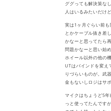
ググっても解決策な
人はいるみたいだけ
実は1ヶ月ぐらい前
とかケーブル抜き差
かなーと思ってたら
問題かなーと思い始
ホイール以外の他の
UTはバインドを変え
りづらいものが。武
金もないしロジはサ
マイクはちょうど5年
っと使ってたんです