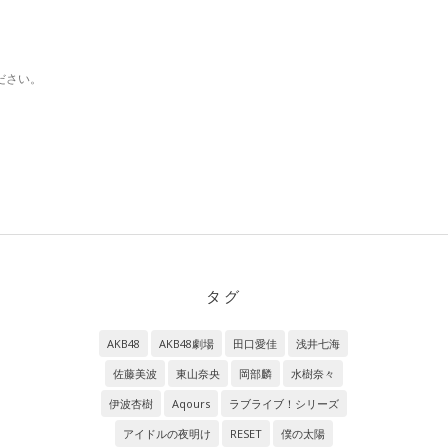
ださい。
タグ
AKB48
AKB48劇場
田口愛佳
浅井七海
佐藤美波
東山奈央
岡部麟
水樹奈々
伊波杏樹
Aqours
ラブライブ！シリーズ
アイドルの夜明け
RESET
僕の太陽