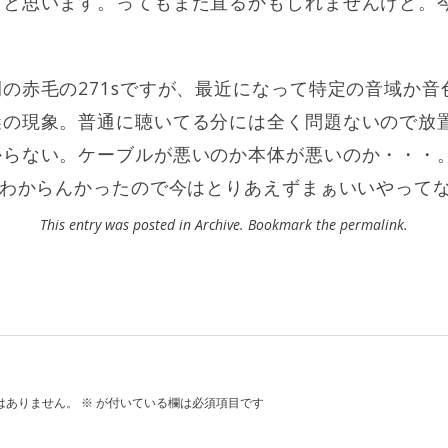
と思います。ってもまた直るかもしれませんけど。今
の赤毛の271sですが、最近になって特定の音域か
謎の現象。普通に聴いてる分には全く問題ないので放
らない。ケーブルが悪いのか本体が悪いのか・・・。
もわからんかったので今はとりあえずまぁいいやって
This entry was posted in
Archive
. Bookmark the
permalink
.
はありません。
※
が付いている欄は必須項目です