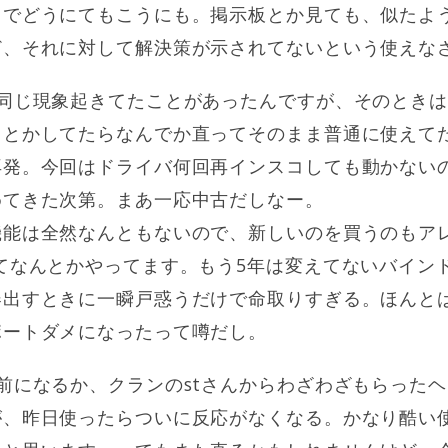
しでどうにてもこうにも。掲示板とか見ても、似たよ
ど、それに対して解決策が示されてないという使えな
も同じ現象起きてたことがあったんですが、そのとき
しとかしてたらなんでか直ってそのまま普通に使えて
再発。今回はドライバ何回再インスコしても動かない
めてきた次第。まあ一応中古だしなー。
機能は全然なんともないので、新しいのを買うのもア
てなんとかやってます。もう5年は変えてないバイン
器出すときに一瞬戸惑うだけで命取りすぎる。ほんと
ポートダメになったって噂だし。
前になるか、クランのstさんからわざわざもらった
が、昨日使ったらついに反応がなくなる。かなり酷い