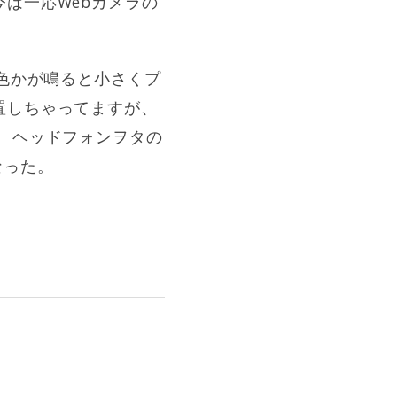
は一応Webカメラの
音色かが鳴ると小さくプ
置しちゃってますが、
 ヘッドフォンヲタの
なった。