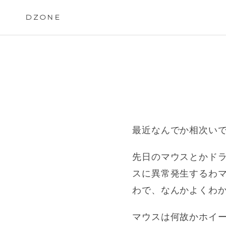
Skip
to
DZONE
content
最近なんでか相次い
先日のマウスとかド
スに異常発生するわ
わで、なんかよくわ
マウスは何故かホイ