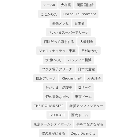
チーム8
大相撲
両国国技館
ここからだ
Unreal Tournament
幕張メッセ
目撃者
さいたまスーパーアリーナ
何回だって恋をする
大橋彩香
ジェフユナイテッド千葉
田村ゆかり
水瀬いのり
パシフィコ横浜
フクダ電子アリーナ
日本武道館
横浜アリーナ
Rhodanthe*
寿美菜子
ただいま 恋愛中
J2リーグ
47の素敵な街へ
東京ドーム
THE IDOLM@STER
舞浜アンフィシアター
T-SQUARE
西武ドーム
東京ドームシティホール
手をつなぎながら
僕の夏が始まる
Zepp DiverCity