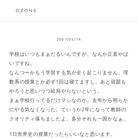
Skip
to
DZONE
content
2007/05/14
学校はいつもまぁだるいんですが、なんか正直やば
いですね。
なんつーかもう学習する気が全く起こりません。理
数系の授業とか必ず1回は寝てますし。あと宿題も
やろうと思いつつ結局やらないという。
まぁ学校行ってるだけマシなのか。去年から明らか
にやる気なくなった。ていうか2年になって教師の
クオリティ落ちましたよ。多分それも一因かなぁ。
1日世界史の授業だったらいいなと思います。