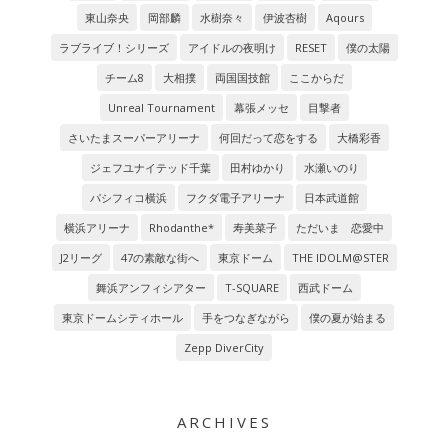
東山奈央
岡部麟
水樹奈々
伊波杏樹
Aqours
ラブライブ！シリーズ
アイドルの夜明け
RESET
僕の太陽
チーム8
大相撲
両国国技館
ここからだ
Unreal Tournament
幕張メッセ
目撃者
さいたまスーパーアリーナ
何回だって恋をする
大橋彩香
ジェフユナイテッド千葉
田村ゆかり
水瀬いのり
パシフィコ横浜
フクダ電子アリーナ
日本武道館
横浜アリーナ
Rhodanthe*
寿美菜子
ただいま 恋愛中
J2リーグ
47の素敵な街へ
東京ドーム
THE IDOLM@STER
舞浜アンフィシアター
T-SQUARE
西武ドーム
東京ドームシティホール
手をつなぎながら
僕の夏が始まる
Zepp DiverCity
ARCHIVES