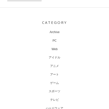
Post
navigation
CATEGORY
Archive
PC
Web
アイドル
アニメ
アート
ゲーム
スポーツ
テレビ
ハードウェア