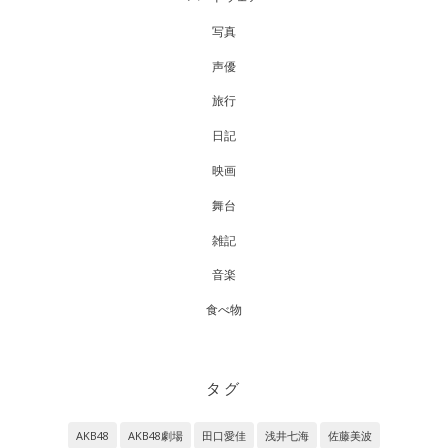
写真
声優
旅行
日記
映画
舞台
雑記
音楽
食べ物
タグ
AKB48
AKB48劇場
田口愛佳
浅井七海
佐藤美波