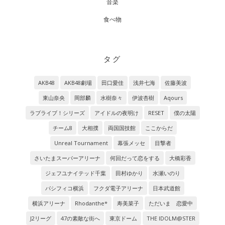
音楽
食べ物
タグ
AKB48
AKB48劇場
田口愛佳
浅井七海
佐藤美波
東山奈央
岡部麟
水樹奈々
伊波杏樹
Aqours
ラブライブ！シリーズ
アイドルの夜明け
RESET
僕の太陽
チーム8
大相撲
両国国技館
ここからだ
Unreal Tournament
幕張メッセ
目撃者
さいたまスーパーアリーナ
何回だって恋をする
大橋彩香
ジェフユナイテッド千葉
田村ゆかり
水瀬いのり
パシフィコ横浜
フクダ電子アリーナ
日本武道館
横浜アリーナ
Rhodanthe*
寿美菜子
ただいま 恋愛中
J2リーグ
47の素敵な街へ
東京ドーム
THE IDOLM@STER