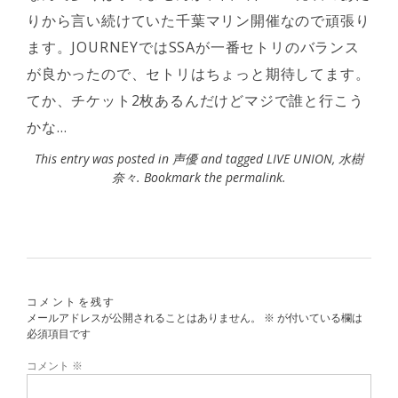
りから言い続けていた千葉マリン開催なので頑張り
ます。JOURNEYではSSAが一番セトリのバランス
が良かったので、セトリはちょっと期待してます。
てか、チケット2枚あるんだけどマジで誰と行こう
かな…
This entry was posted in
声優
and tagged
LIVE UNION
,
水樹
奈々
. Bookmark the
permalink
.
コメントを残す
メールアドレスが公開されることはありません。
※
が付いている欄は
必須項目です
コメント
※