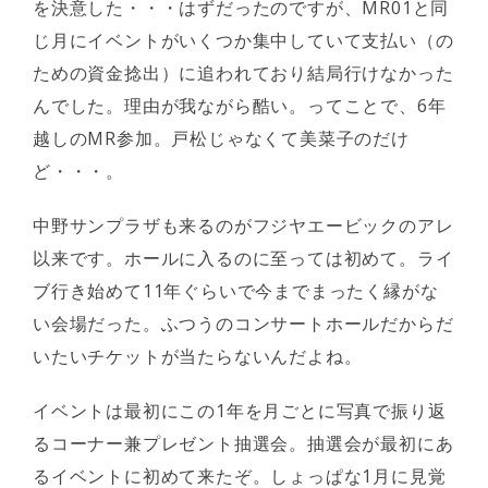
を決意した・・・はずだったのですが、MR01と同
じ月にイベントがいくつか集中していて支払い（の
ための資金捻出）に追われており結局行けなかった
んでした。理由が我ながら酷い。ってことで、6年
越しのMR参加。戸松じゃなくて美菜子のだけ
ど・・・。
中野サンプラザも来るのがフジヤエービックのアレ
以来です。ホールに入るのに至っては初めて。ライ
ブ行き始めて11年ぐらいで今までまったく縁がな
い会場だった。ふつうのコンサートホールだからだ
いたいチケットが当たらないんだよね。
イベントは最初にこの1年を月ごとに写真で振り返
るコーナー兼プレゼント抽選会。抽選会が最初にあ
るイベントに初めて来たぞ。しょっぱな1月に見覚