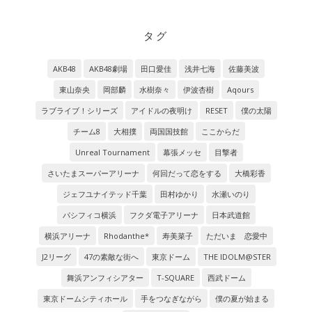
タグ
AKB48
AKB48劇場
田口愛佳
浅井七海
佐藤美波
東山奈央
岡部麟
水樹奈々
伊波杏樹
Aqours
ラブライブ！シリーズ
アイドルの夜明け
RESET
僕の太陽
チーム8
大相撲
両国国技館
ここからだ
Unreal Tournament
幕張メッセ
目撃者
さいたまスーパーアリーナ
何回だって恋をする
大橋彩香
ジェフユナイテッド千葉
田村ゆかり
水瀬いのり
パシフィコ横浜
フクダ電子アリーナ
日本武道館
横浜アリーナ
Rhodanthe*
寿美菜子
ただいま 恋愛中
J2リーグ
47の素敵な街へ
東京ドーム
THE IDOLM@STER
舞浜アンフィシアター
T-SQUARE
西武ドーム
東京ドームシティホール
手をつなぎながら
僕の夏が始まる