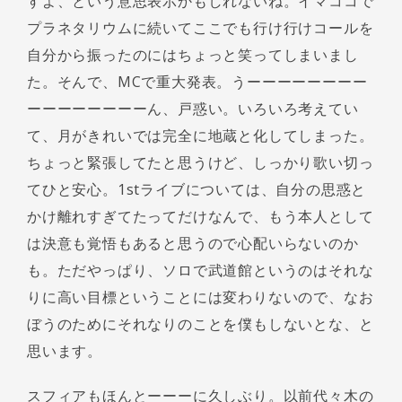
すよ、という意思表示かもしれないね。イマココで
プラネタリウムに続いてここでも行け行けコールを
自分から振ったのにはちょっと笑ってしまいまし
た。そんで、MCで重大発表。うーーーーーーーー
ーーーーーーーーん、戸惑い。いろいろ考えてい
て、月がきれいでは完全に地蔵と化してしまった。
ちょっと緊張してたと思うけど、しっかり歌い切っ
てひと安心。1stライブについては、自分の思惑と
かけ離れすぎてたってだけなんで、もう本人として
は決意も覚悟もあると思うので心配いらないのか
も。ただやっぱり、ソロで武道館というのはそれな
りに高い目標ということには変わりないので、なお
ぼうのためにそれなりのことを僕もしないとな、と
思います。
スフィアもほんとーーーに久しぶり。以前代々木の