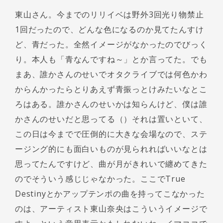
東山さん。今までのリリイベは野外3回光り物禁止
1回だったので、どんな色になるのか見てたんすけ
ど、青だった。全然イメージがなかったのでびっく
り。本人も「青なんですね～」とか言ってた。でも
まあ、誰かさんのせいでオタクライブでは何色かわ
からんかったらとりあえず青振っとけみたいなとこ
ろはある。誰かさんのせいかは知らんけど、僕は誰
かさんのせいだと思ってる（）それは置いといて、
この日は今までで圧倒的に大きな会場なので、ステ
ージング的にも面白いものが見られればいいなとは
思ってたんですけど、曲が月がきれいで纏めてきた
のでそういう感じじゃなかった。ここでTrue
Destinyとかアップテンポの曲を持ってこなかった
のは、アーティスト東山奈央はこういうイメージで