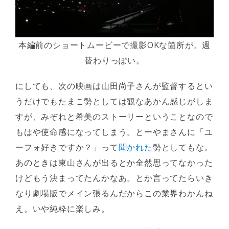
本編前のショートムービーで撮影OKな箇所が。週
替わりっぽい。
にしても、次の映画は山田尚子さんが監督するとい
うだけでもたまこ勢としては観なあかん感じがしま
すが、みぞれと希美のストーリーということなので
もはや使命感になってしまう。とーやまさんに「ユ
ーフォ好きですか？」って
聞かれた
勢としてもな。
あのときは東山さんが出るとか全然思ってなかった
けどもう決まってたんかなあ。とか言ってたらいき
なり劇場版でメイン張るんだからこの業界わかんね
え。いや純粋に楽しみ。