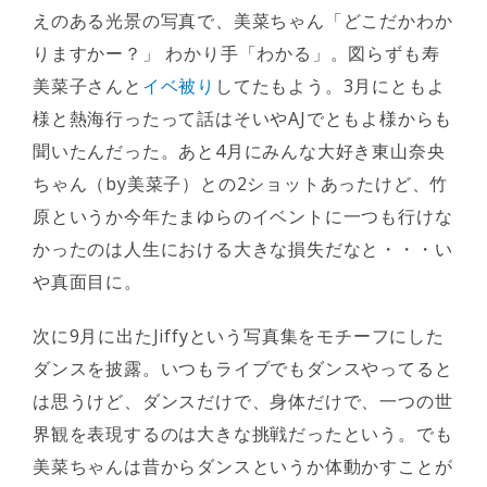
えのある光景の写真で、美菜ちゃん「どこだかわか
りますかー？」 わかり手「わかる」。図らずも寿
美菜子さんと
イベ被り
してたもよう。3月にともよ
様と熱海行ったって話はそいやAJでともよ様からも
聞いたんだった。あと4月にみんな大好き東山奈央
ちゃん（by美菜子）との2ショットあったけど、竹
原というか今年たまゆらのイベントに一つも行けな
かったのは人生における大きな損失だなと・・・い
や真面目に。
次に9月に出たJiffyという写真集をモチーフにした
ダンスを披露。いつもライブでもダンスやってると
は思うけど、ダンスだけで、身体だけで、一つの世
界観を表現するのは大きな挑戦だったという。でも
美菜ちゃんは昔からダンスというか体動かすことが