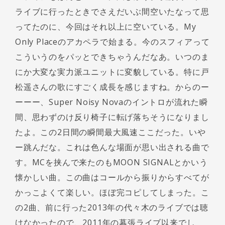
ライブに行ったときでさえだいぶ間空いたなって思
ってたのに、今回はそれ以上に空いている。My
Only Placeのアカペラで始まる。今のスフィアって
こういうのをパッとできちゃうんだなあ。いつのま
にか大変な実力派ユニットに変貌している。特に戸
松遥さんの歌にすごく成長を感じますね。からのー
ーーー、Super Noisy Novaのイントロが流れた瞬
間、思わずのけ反り椅子に転げ落ちそうになりまし
たよ。この2日間の瞬間最大風速ここだった。いや
ー跳んだな。これは色んな場面が思い出される曲で
す。MCを挟んで来たのもMOON SIGNALとかいう
懐かしい曲。この曲はコールから振りからすべてが
かっこよくて楽しい。ほぼ完コピしてしまった。こ
の2曲、前に行った2013年の代々木のライブでは聴
けなかったので、2011年の幕張ライブ以来でし