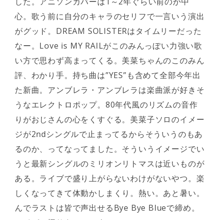
した。アニソンカバーは1～2年ぐらい前のが中
心。歌う前に自分のキャラのセリフで一言いう演出
がグッド。DREAM SOLISTERはタイムリーだった
なー。Love is MY RAILがこのみんっぽい力強い歌
い方で思わず高まってくる。美菜ちゃんのこのみん
評、わかり手。持ち曲は”YES”も含めて全部今年出
た新曲。アンブレラ・アンブレラは楽曲派が好きそ
うなエレクトロポップ。80年代風のリズムの音作
りがおじさんの心をくすぐる。美菜子ソロのイメー
ジが2ndシングルで止まってるからそういうのもあ
るのか、ってなってました。そういうイメージでい
うと最新シングルのミリオンリトマスは近いものが
ある。ライブで盛り上がらないわけがないやつ。楽
しくなってきて体動かしまくり。熱い。あと暑い。
んでラストは皆で声出せるBye Bye Blueで締め。