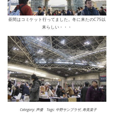
昼間はコミケット行ってました。冬に来たのC75以
来らしい・・・
Category:
声優
Tags:
中野サンプラザ
,
寿美菜子