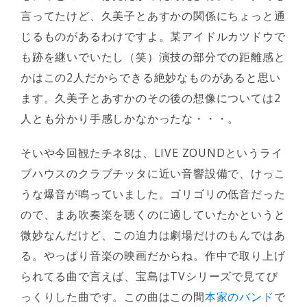
言ってたけど、久美子とあすかの関係にちょっと通
じるものがあるわけですよ。某アイドルカツドウで
も跡を継いでいたし（笑）演技の部分での距離感と
かはこの2人だからできる絶妙なものがあると思い
ます。久美子とあすかのその後の想像については2
人とも分かり手感しかなかったな・・・。
そいや今回観たチネ8は、LIVE ZOUNDというライ
ブハウスのクラブチッタに近い音響設備で、けっこ
うな爆音が鳴っていました。ゴリゴリの低音だった
ので、まあ吹奏楽を聴くのに適していたかというと
微妙なんだけど、この迫力は劇場だけのもんではあ
る。やっぱり音楽の映画だからね。作中で取り上げ
られてる曲で言えば、宝島はTVシリーズで見てび
っくりした曲です。この曲はこの間
本家のバンド
で