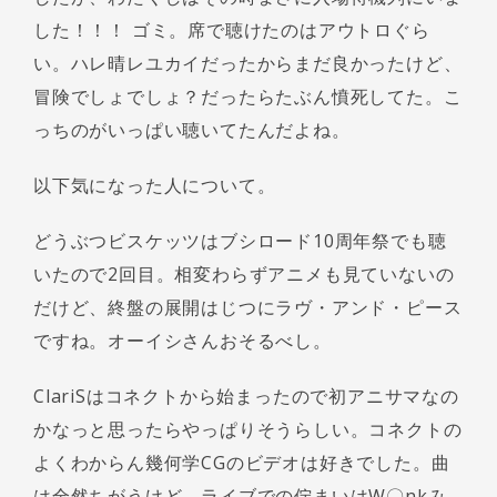
した！！！ ゴミ。席で聴けたのはアウトロぐら
い。ハレ晴レユカイだったからまだ良かったけど、
冒険でしょでしょ？だったらたぶん憤死してた。こ
っちのがいっぱい聴いてたんだよね。
以下気になった人について。
どうぶつビスケッツはブシロード10周年祭でも聴
いたので2回目。相変わらずアニメも見ていないの
だけど、終盤の展開はじつにラヴ・アンド・ピース
ですね。オーイシさんおそるべし。
ClariSはコネクトから始まったので初アニサマなの
かなっと思ったらやっぱりそうらしい。コネクトの
よくわからん幾何学CGのビデオは好きでした。曲
は全然ちがうけど、ライブでの佇まいはW〇nkみ