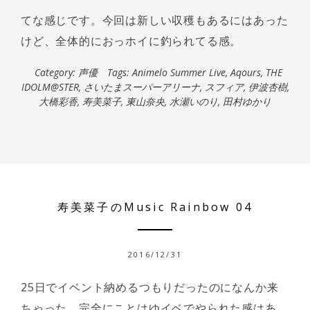
てな感じです。今回は新しい収穫もあるにはあった
けど、全体的におっホイに釣られてる感。
Category:
声優
Tags:
Animelo Summer Live
,
Aqours
,
THE
IDOLM@STER
,
さいたまスーパーアリーナ
,
スフィア
,
伊波杏樹
,
大橋彩香
,
寿美菜子
,
東山奈央
,
水瀬いのり
,
田村ゆかり
寿美菜子のMusic Rainbow 04
2016/12/31
25日でイベント納めるつもりだったのになんか来
ちゃった。完全にことはゆイベでやられた感はあ