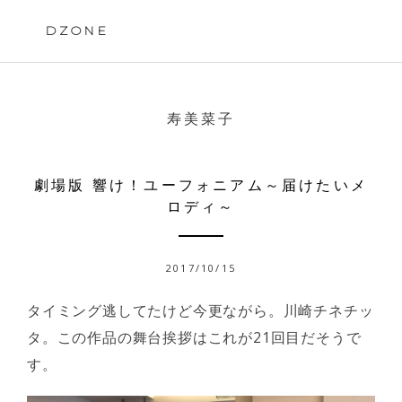
Skip
to
DZONE
content
寿美菜子
劇場版 響け！ユーフォニアム～届けたいメ
ロディ～
2017/10/15
タイミング逃してたけど今更ながら。川崎チネチッ
タ。この作品の舞台挨拶はこれが21回目だそうで
す。