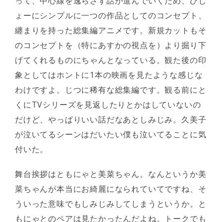
って、中心線を逸らさず話が進んでいくため、ひじ
ょーにシンプルに一つの作品としてのコンセプト、
纏まりを持った総集編アニメです。新規カットもそ
のコンセプトを（特にあすかの視点を）より掘り下
げてくれるものにちゃんとなっている。観た後の印
象としてはホントに1本の映画を見たような感じな
わけですよ。じつに稀有な総集編です。観る前にと
くにTVシリーズを見返したりとかはしていないの
だけど、やっぱりいい話だなあとしみじみ。久美子
が泣いてるシーンはだいたい僕も泣いてることに気
付いた。
舞台挨拶はともにゃと美菜ちゃん。なんというか美
菜ちゃんが本当にお綺麗になられていてですね、そ
ういった意味でもしみじみしてしまうというか。と
もにゃとのペアは見たかったんだよね。トークでも