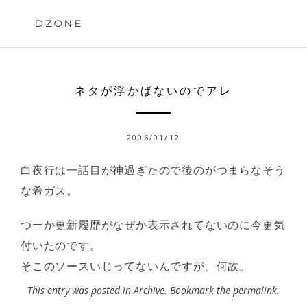
Skip
to
DZONE
content
ネタが浮かばないのでアレ
2006/01/12
白夜行は一話目が神過ぎたので後のがつまらなそう
な希ガス。
つーか更新履歴がなぜか表示されてないのに今更気
付いたのです。
そこのソースいじってないんですが。何故。
This entry was posted in
Archive
. Bookmark the
permalink
.