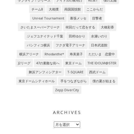
ラブライブ！シリーズ
アイドルの夜明け
RESET
僕の太陽
チーム8
大相撲
両国国技館
ここからだ
Unreal Tournament
幕張メッセ
目撃者
さいたまスーパーアリーナ
何回だって恋をする
大橋彩香
ジェフユナイテッド千葉
田村ゆかり
水瀬いのり
パシフィコ横浜
フクダ電子アリーナ
日本武道館
横浜アリーナ
Rhodanthe*
寿美菜子
ただいま 恋愛中
J2リーグ
47の素敵な街へ
東京ドーム
THE IDOLM@STER
舞浜アンフィシアター
T-SQUARE
西武ドーム
東京ドームシティホール
手をつなぎながら
僕の夏が始まる
Zepp DiverCity
ARCHIVES
Archives