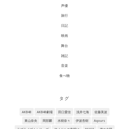
声優
旅行
日記
映画
舞台
雑記
音楽
食べ物
タグ
AKB48
AKB48劇場
田口愛佳
浅井七海
佐藤美波
東山奈央
岡部麟
水樹奈々
伊波杏樹
Aqours