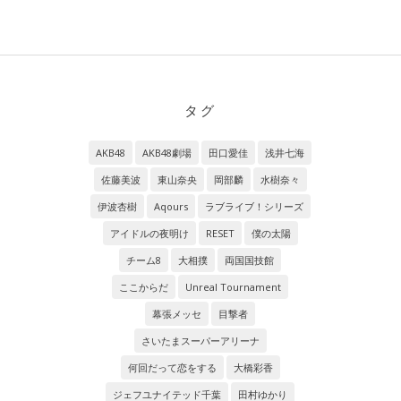
タグ
AKB48
AKB48劇場
田口愛佳
浅井七海
佐藤美波
東山奈央
岡部麟
水樹奈々
伊波杏樹
Aqours
ラブライブ！シリーズ
アイドルの夜明け
RESET
僕の太陽
チーム8
大相撲
両国国技館
ここからだ
Unreal Tournament
幕張メッセ
目撃者
さいたまスーパーアリーナ
何回だって恋をする
大橋彩香
ジェフユナイテッド千葉
田村ゆかり