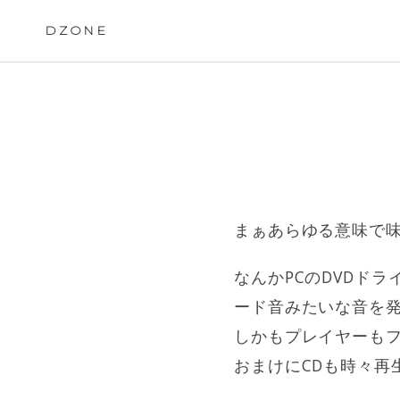
Skip
to
DZONE
content
まぁあらゆる意味で味
なんかPCのDVDド
ード音みたいな音を
しかもプレイヤーも
おまけにCDも時々再