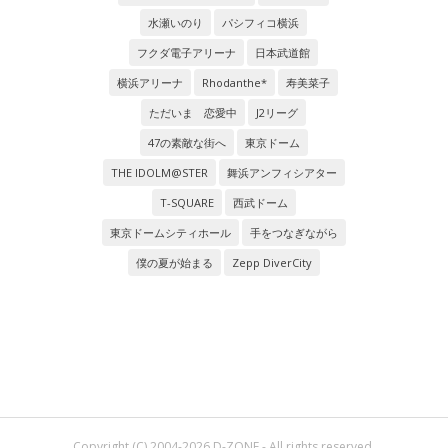
水瀬いのり
パシフィコ横浜
フクダ電子アリーナ
日本武道館
横浜アリーナ
Rhodanthe*
寿美菜子
ただいま 恋愛中
J2リーグ
47の素敵な街へ
東京ドーム
THE IDOLM@STER
舞浜アンフィシアター
T-SQUARE
西武ドーム
東京ドームシティホール
手をつなぎながら
僕の夏が始まる
Zepp DiverCity
Copyright (C) 2004-2026 D-ZONE - All rights reserved.