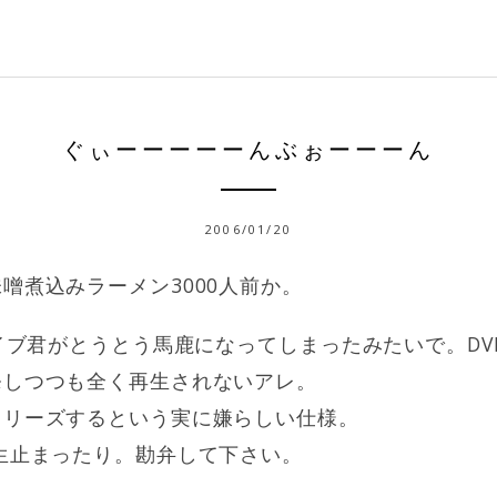
ぐぃーーーーーんぶぉーーーん
2006/01/20
噌煮込みラーメン3000人前か。
ライブ君がとうとう馬鹿になってしまったみたいで。DV
発しつつも全く再生されないアレ。
フリーズするという実に嫌らしい仕様。
生止まったり。勘弁して下さい。