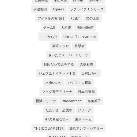
伊波杏樹
Aqours
ラブライブ！シリーズ
アイドルの夜明け
RESET
僕の太陽
チーム8
大相撲
両国国技館
ここからだ
Unreal Tournament
幕張メッセ
目撃者
さいたまスーパーアリーナ
何回だって恋をする
大橋彩香
ジェフユナイテッド千葉
田村ゆかり
水瀬いのり
パシフィコ横浜
フクダ電子アリーナ
日本武道館
横浜アリーナ
Rhodanthe*
寿美菜子
ただいま 恋愛中
J2リーグ
47の素敵な街へ
東京ドーム
THE IDOLM@STER
舞浜アンフィシアター