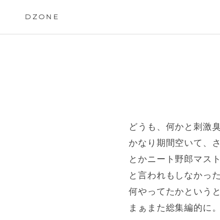
Skip
to
DZONE
content
どうも、何かと刺激臭
かなり期間空いて、
とかニート野郎マスト
と言われもしなかっ
何やってたかという
まぁまた総集編的に