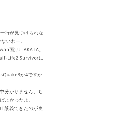
御一行が見つけられな
かないわー。
wan面),UTAKATA。
fe2 Survivorに
uake3か4ですか
。
の中分かりません。ち
けばよかったよ。
UT談義できたのが良