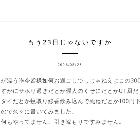
もう23日じゃないですか
2006/08/23
が漂う昨今皆様如何お過ごしでしじゃねえよこの30
さすがにサボり過ぎだとか暇人のくせにだとかUT厨だ
ダイだとか蚊取り線香飲み込んで死ねだとか100円
たので久々に書いてみました。
と何もやってません。引き篭もりですみません。
。