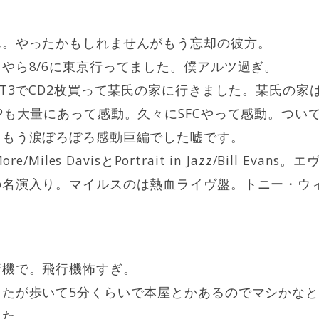
ん。やったかもしれませんがもう忘却の彼方。
やら8/6に東京行ってました。僕アルツ過ぎ。
FT3でCD2枚買って某氏の家に行きました。某氏の家
Pも大量にあって感動。久々にSFCやって感動。つい
。もう涙ぼろぼろ感動巨編でした嘘です。
e/Miles DavisとPortrait in Jazz/Bill Ev
の名演入り。マイルスのは熱血ライヴ盤。トニー・ウ
行機で。飛行機怖すぎ。
たが歩いて5分くらいで本屋とかあるのでマシかなと
した。