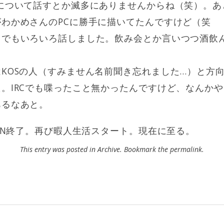
Tについて話すとか滅多にありませんからね（笑）。あ
わかめさんのPCに勝手に描いてたんですけど（笑
こでもいろいろ話しました。飲み会とか言いつつ酒飲
。
KOSの人（すみません名前聞き忘れました…）と方向
。IRCでも喋ったこと無かったんですけど、なんかや
あるなあと。
LAN終了。再び暇人生活スタート。現在に至る。
This entry was posted in
Archive
. Bookmark the
permalink
.