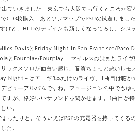
で出ていきました。東京でも大阪でも行くところが変
でCD3枚購入。あとソフマップでPSUの試遊しまし
ですけど、HUDのデザインも新しくなってるし、シス
Miles DavisとFriday Night In San Francisco/Paco D
Di MeolaとFourplay/Fourplay。 マイルスのは
てサックスソロが面白い感じ。音質ちょっと悪いしモ
day Night～はアコギ3本だけのライヴ。1曲目は聴
はデビューアルバムですね。フュージョンの中でもゆ
ですが、格好いいサウンドを聞かせます。1曲目が特
らしい。
でまったりと。そういえばPSPの充電器を持ってくる
ました。