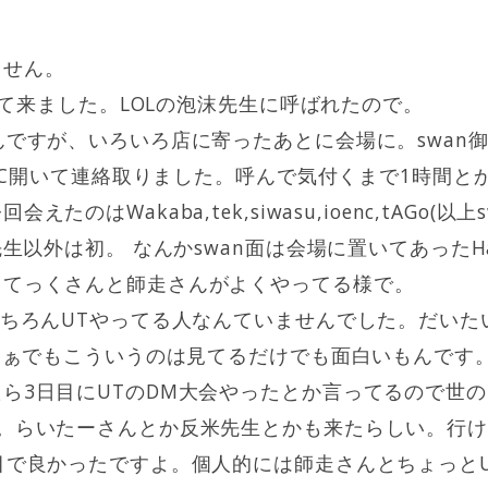
ません。
行って来ました。LOLの泡沫先生に呼ばれたので。
んですが、いろいろ店に寄ったあとに会場に。swan
でIRC開いて連絡取りました。呼んで気付くまで1時間と
のはWakaba,tek,siwasu,ioenc,tAGo(以上s
以外は初。 なんかswan面は会場に置いてあったHalf-Li
。てっくさんと師走さんがよくやってる様で。
もちろんUTやってる人なんていませんでした。だいたいQ
。まぁでもこういうのは見てるだけでも面白いもんです
ら3日目にUTのDM大会やったとか言ってるので世
目。らいたーさんとか反米先生とかも来たらしい。行
目で良かったですよ。個人的には師走さんとちょっと