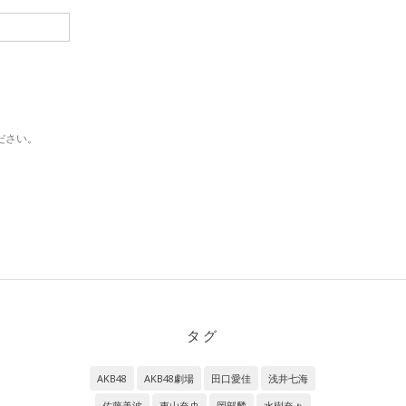
ださい。
タグ
AKB48
AKB48劇場
田口愛佳
浅井七海
佐藤美波
東山奈央
岡部麟
水樹奈々