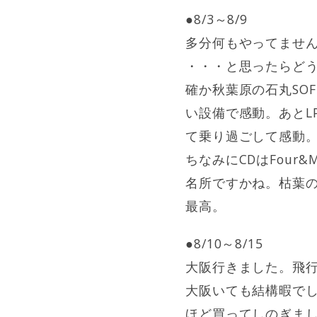
●8/3～8/9
多分何もやってませ
・・・と思ったらどう
確か秋葉原の石丸SO
い設備で感動。あとL
て乗り過ごして感動
ちなみにCDはFour&Mor
名所ですかね。枯葉
最高。
●8/10～8/15
大阪行きました。飛
大阪いても結構暇でし
ほど買ってしのぎま