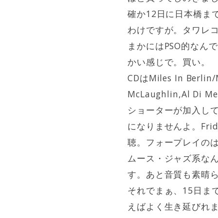
確か12日に日本橋ま
わけですが。タワレコ
まかにはPSO的なん
かい感じで。買い。
CDはMiles In Berlin/
McLaughlin,Al 
ショーターが加入し
になりませんよ。Fri
聴。フォープレイの
ムース・ジャズ系なん
す。あと音質も素晴
それでまぁ、15日ま
えばよく生き延びれ