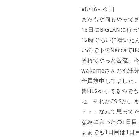
●8/16～今日
またもや何もやって
18日にBIGLANに
12時ぐらいに着いた
いので下のNecca
それでやっと合流。今回会えた
wakameさんと泡沫先生
全員熱中してました
皆HL2やってるので
ね。それかCS:Sか
・・・なんて思ってた
なみに言ったの1日
まぁでも1日目は1日