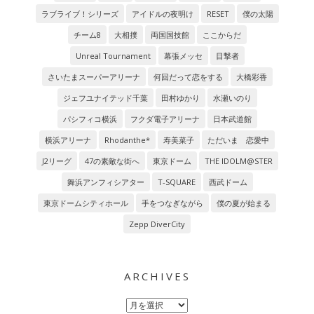
ラブライブ！シリーズ
アイドルの夜明け
RESET
僕の太陽
チーム8
大相撲
両国国技館
ここからだ
Unreal Tournament
幕張メッセ
目撃者
さいたまスーパーアリーナ
何回だって恋をする
大橋彩香
ジェフユナイテッド千葉
田村ゆかり
水瀬いのり
パシフィコ横浜
フクダ電子アリーナ
日本武道館
横浜アリーナ
Rhodanthe*
寿美菜子
ただいま 恋愛中
J2リーグ
47の素敵な街へ
東京ドーム
THE IDOLM@STER
舞浜アンフィシアター
T-SQUARE
西武ドーム
東京ドームシティホール
手をつなぎながら
僕の夏が始まる
Zepp DiverCity
ARCHIVES
Archives