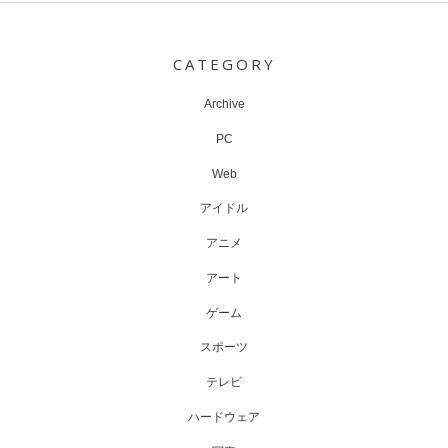
Post
navigation
CATEGORY
Archive
PC
Web
アイドル
アニメ
アート
ゲーム
スポーツ
テレビ
ハードウェア