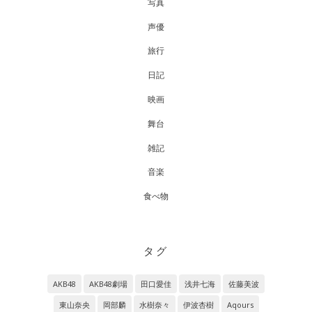
写真
声優
旅行
日記
映画
舞台
雑記
音楽
食べ物
タグ
AKB48
AKB48劇場
田口愛佳
浅井七海
佐藤美波
東山奈央
岡部麟
水樹奈々
伊波杏樹
Aqours