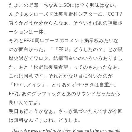
たよこの野郎！ちなみにSOには全く興味はない。
んでまぁクローズドは毎度野村シアター乙。CCFF7
買うかどうか分からんなぁ。そういえばあの神羅ポ
ーションは一体。
それとFF20周年ブースのコメント掲示板みたいな
のが面白かった。「『FF:U』どうしたの？」とか黒
歴史過ぎてワロタ。結構面白いのいろいろありまし
た。あと「松野氏復帰希望」ってのもあったなあ。
これは同意です。それとかなり目に付いたのが
「FF7リメイク」。とりあえずFF7ヲタは自重汁。
FF7はあのグラフィックとあのサウンドだったから
良いんですよ。
明日も行こうかなぁ。さっき気づいたんですが今回
は無料なんですよね。どうしよ。
This entry was posted in
Archive
. Bookmark the
permalink
.