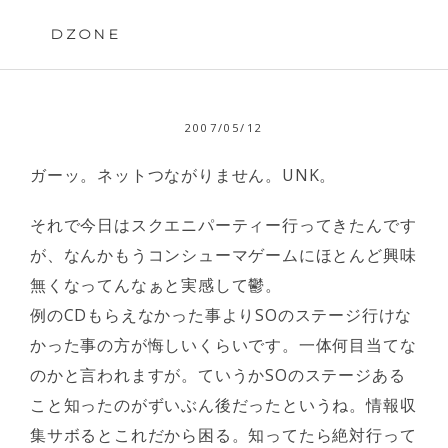
Skip
to
DZONE
content
2007/05/12
ガーッ。ネットつながりません。UNK。
それで今日はスクエニパーティー行ってきたんです
が、なんかもうコンシューマゲームにほとんど興味
無くなってんなぁと実感して鬱。
例のCDもらえなかった事よりSOのステージ行けな
かった事の方が悔しいくらいです。一体何目当てな
のかと言われますが。ていうかSOのステージある
こと知ったのがずいぶん後だったというね。情報収
集サボるとこれだから困る。知ってたら絶対行って