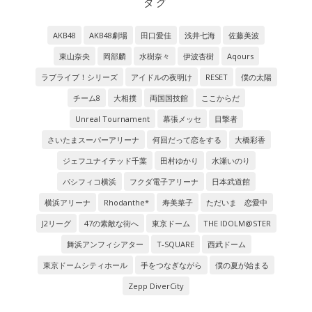
タグ
AKB48
AKB48劇場
田口愛佳
浅井七海
佐藤美波
東山奈央
岡部麟
水樹奈々
伊波杏樹
Aqours
ラブライブ！シリーズ
アイドルの夜明け
RESET
僕の太陽
チーム8
大相撲
両国国技館
ここからだ
Unreal Tournament
幕張メッセ
目撃者
さいたまスーパーアリーナ
何回だって恋をする
大橋彩香
ジェフユナイテッド千葉
田村ゆかり
水瀬いのり
パシフィコ横浜
フクダ電子アリーナ
日本武道館
横浜アリーナ
Rhodanthe*
寿美菜子
ただいま 恋愛中
J2リーグ
47の素敵な街へ
東京ドーム
THE IDOLM@STER
舞浜アンフィシアター
T-SQUARE
西武ドーム
東京ドームシティホール
手をつなぎながら
僕の夏が始まる
Zepp DiverCity