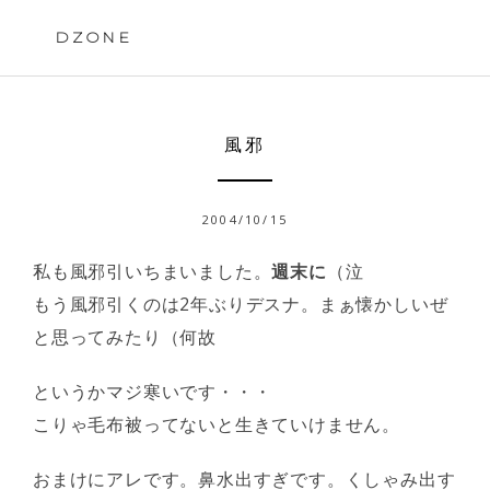
Skip
to
DZONE
content
風邪
2004/10/15
私も風邪引いちまいました。
週末に
（泣
もう風邪引くのは2年ぶりデスナ。まぁ懐かしいぜ
と思ってみたり（何故
というかマジ寒いです・・・
こりゃ毛布被ってないと生きていけません。
おまけにアレです。鼻水出すぎです。くしゃみ出す