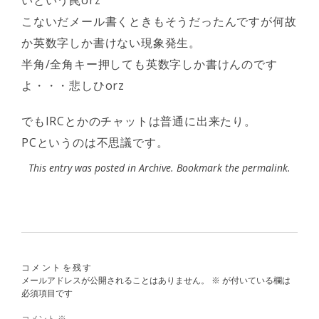
いという罠orz
こないだメール書くときもそうだったんですが何故
か英数字しか書けない現象発生。
半角/全角キー押しても英数字しか書けんのです
よ・・・悲しひorz
でもIRCとかのチャットは普通に出来たり。
PCというのは不思議です。
This entry was posted in
Archive
. Bookmark the
permalink
.
コメントを残す
メールアドレスが公開されることはありません。
※
が付いている欄は
必須項目です
コメント
※