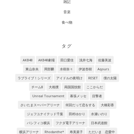
雑記
音楽
食べ物
タグ
AKB48
AKB48劇場
田口愛佳
浅井七海
佐藤美波
東山奈央
岡部麟
水樹奈々
伊波杏樹
Aqours
ラブライブ！シリーズ
アイドルの夜明け
RESET
僕の太陽
チーム8
大相撲
両国国技館
ここからだ
Unreal Tournament
幕張メッセ
目撃者
さいたまスーパーアリーナ
何回だって恋をする
大橋彩香
ジェフユナイテッド千葉
田村ゆかり
水瀬いのり
パシフィコ横浜
フクダ電子アリーナ
日本武道館
横浜アリーナ
Rhodanthe*
寿美菜子
ただいま 恋愛中