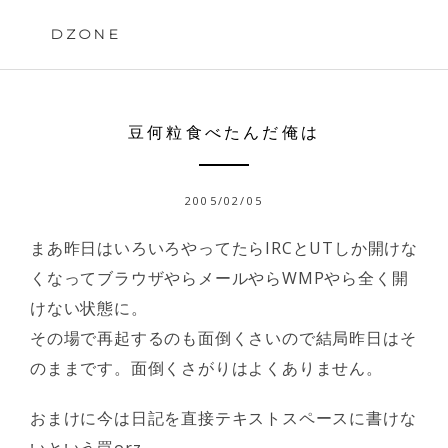
Skip
to
DZONE
content
豆何粒食べたんだ俺は
2005/02/05
まあ昨日はいろいろやってたらIRCとUTしか開けな
くなってブラウザやらメールやらWMPやら全く開
けない状態に。
その場で再起するのも面倒くさいので結局昨日はそ
のままです。面倒くさがりはよくありません。
おまけに今は日記を直接テキストスペースに書けな