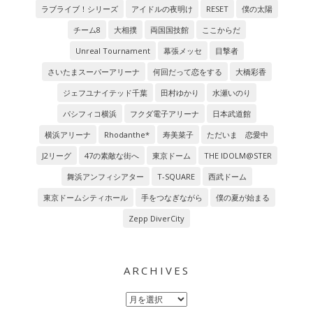
ラブライブ！シリーズ
アイドルの夜明け
RESET
僕の太陽
チーム8
大相撲
両国国技館
ここからだ
Unreal Tournament
幕張メッセ
目撃者
さいたまスーパーアリーナ
何回だって恋をする
大橋彩香
ジェフユナイテッド千葉
田村ゆかり
水瀬いのり
パシフィコ横浜
フクダ電子アリーナ
日本武道館
横浜アリーナ
Rhodanthe*
寿美菜子
ただいま 恋愛中
J2リーグ
47の素敵な街へ
東京ドーム
THE IDOLM@STER
舞浜アンフィシアター
T-SQUARE
西武ドーム
東京ドームシティホール
手をつなぎながら
僕の夏が始まる
Zepp DiverCity
ARCHIVES
Archives