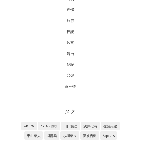
声優
旅行
日記
映画
舞台
雑記
音楽
食べ物
タグ
AKB48
AKB48劇場
田口愛佳
浅井七海
佐藤美波
東山奈央
岡部麟
水樹奈々
伊波杏樹
Aqours