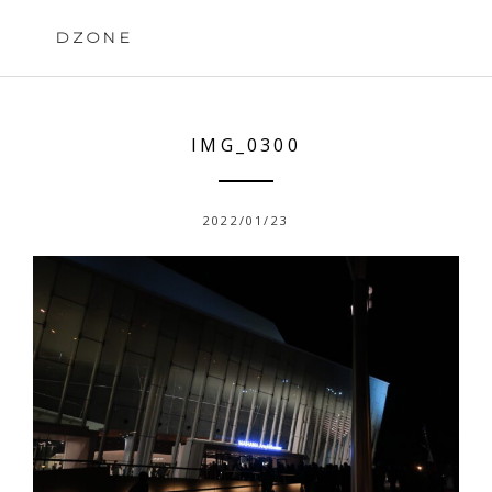
Skip
to
DZONE
content
IMG_0300
2022/01/23