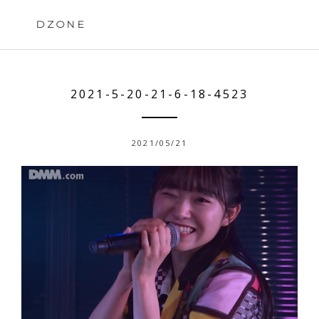
Skip
to
DZONE
content
2021-5-20-21-6-18-4523
2021/05/21