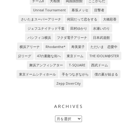
チーム8
大相撲
両国国技館
ここからだ
Unreal Tournament
幕張メッセ
目撃者
さいたまスーパーアリーナ
何回だって恋をする
大橋彩香
ジェフユナイテッド千葉
田村ゆかり
水瀬いのり
パシフィコ横浜
フクダ電子アリーナ
日本武道館
横浜アリーナ
Rhodanthe*
寿美菜子
ただいま 恋愛中
J2リーグ
47の素敵な街へ
東京ドーム
THE IDOLM@STER
舞浜アンフィシアター
T-SQUARE
西武ドーム
東京ドームシティホール
手をつなぎながら
僕の夏が始まる
Zepp DiverCity
ARCHIVES
Archives