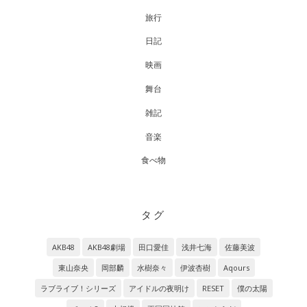
旅行
日記
映画
舞台
雑記
音楽
食べ物
タグ
AKB48
AKB48劇場
田口愛佳
浅井七海
佐藤美波
東山奈央
岡部麟
水樹奈々
伊波杏樹
Aqours
ラブライブ！シリーズ
アイドルの夜明け
RESET
僕の太陽