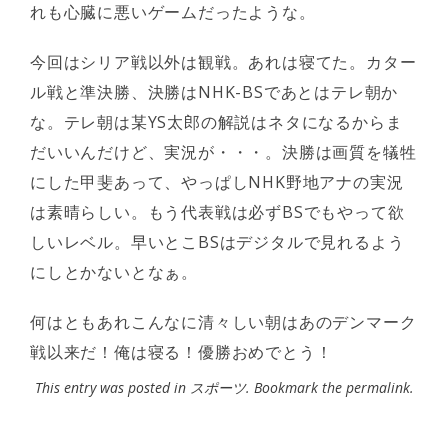
れも心臓に悪いゲームだったような。
今回はシリア戦以外は観戦。あれは寝てた。カター
ル戦と準決勝、決勝はNHK-BSであとはテレ朝か
な。テレ朝は某YS太郎の解説はネタになるからま
だいいんだけど、実況が・・・。決勝は画質を犠牲
にした甲斐あって、やっぱしNHK野地アナの実況
は素晴らしい。もう代表戦は必ずBSでもやって欲
しいレベル。早いとこBSはデジタルで見れるよう
にしとかないとなぁ。
何はともあれこんなに清々しい朝はあのデンマーク
戦以来だ！俺は寝る！優勝おめでとう！
This entry was posted in
スポーツ
. Bookmark the
permalink
.