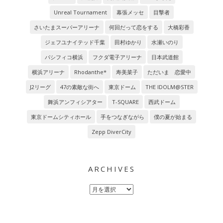
Unreal Tournament
幕張メッセ
目撃者
さいたまスーパーアリーナ
何回だって恋をする
大橋彩香
ジェフユナイテッド千葉
田村ゆかり
水瀬いのり
パシフィコ横浜
フクダ電子アリーナ
日本武道館
横浜アリーナ
Rhodanthe*
寿美菜子
ただいま 恋愛中
J2リーグ
47の素敵な街へ
東京ドーム
THE IDOLM@STER
舞浜アンフィシアター
T-SQUARE
西武ドーム
東京ドームシティホール
手をつなぎながら
僕の夏が始まる
Zepp DiverCity
ARCHIVES
Archives