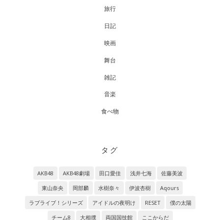
旅行
日記
映画
舞台
雑記
音楽
食べ物
タグ
AKB48
AKB48劇場
田口愛佳
浅井七海
佐藤美波
東山奈央
岡部麟
水樹奈々
伊波杏樹
Aqours
ラブライブ！シリーズ
アイドルの夜明け
RESET
僕の太陽
チーム8
大相撲
両国国技館
ここからだ