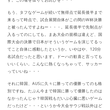
す。この場を借りてお詫びを・・・
もう、タフなゲームが続いて無得点で延長後半まで
来るって時点で、試合展開自体がこの間のW杯決勝
と被ったんですよねー・・・。延長後半で先制点が
入るってのにしても。まあ大会の規模は違えど、国
際大会の決勝で日本がそういうゲームを演じてるっ
てこと自体に感動したというか。いやはや、120分
名試合だったと思います。ドーハの歓喜と言っても
いいくらい。こんなに熱くなっちゃって、サッカー
っていいね・・・
それに韓国、AUSに久々に勝っての優勝ってのも格
別ですね。たぶん今まで韓国に勝って優勝したのは
なかったんじゃ？韓国戦もだいぶ心臓に悪いゲーム
だったけど・・・というか今大会サウジ戦以外はど