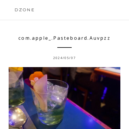
Skip
to
DZONE
content
com.apple_.Pasteboard.Auvpzz
2024/05/07