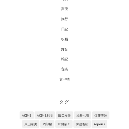
声優
旅行
日記
映画
舞台
雑記
音楽
食べ物
タグ
AKB48
AKB48劇場
田口愛佳
浅井七海
佐藤美波
東山奈央
岡部麟
水樹奈々
伊波杏樹
Aqours