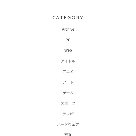
Post
navigation
CATEGORY
Archive
PC
Web
アイドル
アニメ
アート
ゲーム
スポーツ
テレビ
ハードウェア
写真