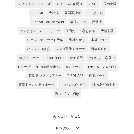
ラブライブ！シリーズ
アイドルの夜明け
RESET
僕の太陽
チーム8
大相撲
両国国技館
ここからだ
Unreal Tournament
幕張メッセ
目撃者
さいたまスーパーアリーナ
何回だって恋をする
大橋彩香
ジェフユナイテッド千葉
田村ゆかり
水瀬いのり
パシフィコ横浜
フクダ電子アリーナ
日本武道館
横浜アリーナ
Rhodanthe*
寿美菜子
ただいま 恋愛中
J2リーグ
47の素敵な街へ
東京ドーム
THE IDOLM@STER
舞浜アンフィシアター
T-SQUARE
西武ドーム
東京ドームシティホール
手をつなぎながら
僕の夏が始まる
Zepp DiverCity
ARCHIVES
Archives