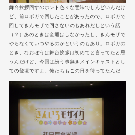
舞台挨拶回すのホント色々な意味でしんどいんだけ
ど、前ロボガで回したことがあったので、ロボガで
回してきんモザで回さないのもあれだしという話
（？）あのときは全通はしなかったし、きんモザで
やらなくていつやるのかというのもあり。ロボガの
とき、なおぼうは舞台挨拶は初めてと言ってたと思
うんだけど、今回は紛う事無きメインキャストとし
ての登壇ですよ。俺たちもこの日を待ってたんだ…