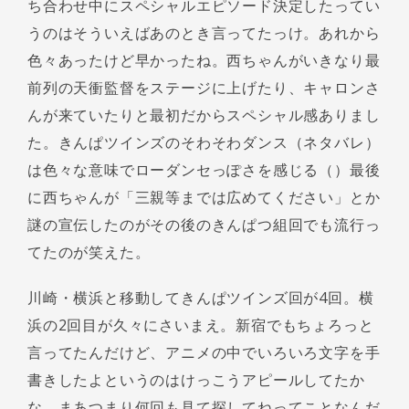
ち合わせ中にスペシャルエピソード決定したってい
うのはそういえばあのとき言ってたっけ。あれから
色々あったけど早かったね。西ちゃんがいきなり最
前列の天衝監督をステージに上げたり、キャロンさ
んが来ていたりと最初だからスペシャル感ありまし
た。きんぱツインズのそわそわダンス（ネタバレ）
は色々な意味でローダンセっぽさを感じる（）最後
に西ちゃんが「三親等までは広めてください」とか
謎の宣伝したのがその後のきんぱつ組回でも流行っ
てたのが笑えた。
川崎・横浜と移動してきんぱツインズ回が4回。横
浜の2回目が久々にさいまえ。新宿でもちょろっと
言ってたんだけど、アニメの中でいろいろ文字を手
書きしたよというのはけっこうアピールしてたか
な。まあつまり何回も見て探してねってことなんだ