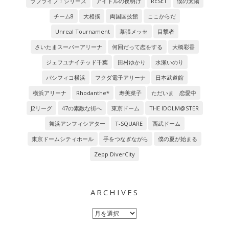
ラブライブ！シリーズ
アイドルの夜明け
RESET
僕の太陽
チーム8
大相撲
両国国技館
ここからだ
Unreal Tournament
幕張メッセ
目撃者
さいたまスーパーアリーナ
何回だって恋をする
大橋彩香
ジェフユナイテッド千葉
田村ゆかり
水瀬いのり
パシフィコ横浜
フクダ電子アリーナ
日本武道館
横浜アリーナ
Rhodanthe*
寿美菜子
ただいま 恋愛中
J2リーグ
47の素敵な街へ
東京ドーム
THE IDOLM@STER
舞浜アンフィシアター
T-SQUARE
西武ドーム
東京ドームシティホール
手をつなぎながら
僕の夏が始まる
Zepp DiverCity
ARCHIVES
Archives