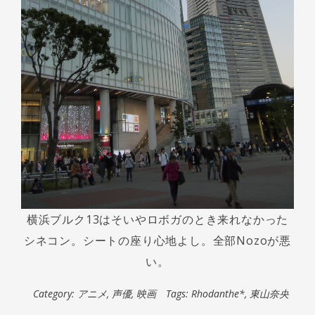
横浜ブルク13はそいやロボガのとき来れなかった
シネコン。シートの座り心地よし。全部Nozoが悪
い。
Category:
アニメ
,
声優
,
映画
Tags:
Rhodanthe*
,
東山奈央