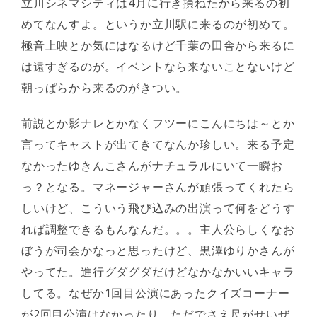
立川シネマシティは4月に行き損ねたから来るの初
めてなんすよ。というか立川駅に来るのが初めて。
極音上映とか気にはなるけど千葉の田舎から来るに
は遠すぎるのが。イベントなら来ないことないけど
朝っぱらから来るのがきつい。
前説とか影ナレとかなくフツーにこんにちは～とか
言ってキャストが出てきてなんか珍しい。来る予定
なかったゆきんこさんがナチュラルにいて一瞬お
っ？となる。マネージャーさんが頑張ってくれたら
しいけど、こういう飛び込みの出演って何をどうす
れば調整できるもんなんだ。。。主人公らしくなお
ぼうが司会かなっと思ったけど、黒澤ゆりかさんが
やってた。進行グダグダだけどなかなかいいキャラ
してる。なぜか1回目公演にあったクイズコーナー
が2回目公演はなかったり、ただでさえ尺がせいぜ