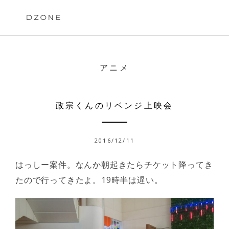
Skip
to
DZONE
content
アニメ
政宗くんのリベンジ上映会
2016/12/11
はっしー案件。なんか朝起きたらチケット降ってき
たので行ってきたよ。19時半は遅い。