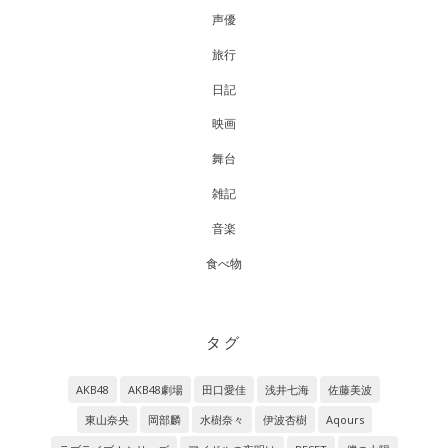
声優
旅行
日記
映画
舞台
雑記
音楽
食べ物
タグ
AKB48
AKB48劇場
田口愛佳
浅井七海
佐藤美波
東山奈央
岡部麟
水樹奈々
伊波杏樹
Aqours