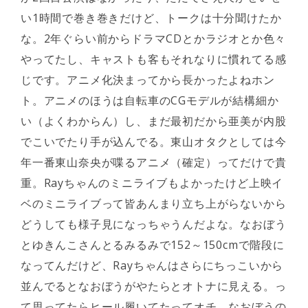
い1時間で巻き巻きだけど、トークは十分聞けたか
な。2年ぐらい前からドラマCDとかラジオとか色々
やってたし、キャストも客もそれなりに慣れてる感
じです。アニメ化決まってから長かったよねホン
ト。アニメのほうは自転車のCGモデルが結構細か
い（よくわからん）し、まだ最初だから亜美が内股
でこいでたり手が込んでる。東山オタクとしては今
年一番東山奈央が喋るアニメ（確定）ってだけで貴
重。Rayちゃんのミニライブもよかったけど上映イ
ベのミニライブって皆あんまり立ち上がらないから
どうしても様子見になっちゃうんだよな。なおぼう
とゆきんこさんとるみるみで152～150cmで階段に
なってんだけど、Rayちゃんはさらにちっこいから
並んでるとなおぼうがやたらとオトナに見える。っ
て思ってたらヒール履いてたってオチ。なおぼうの