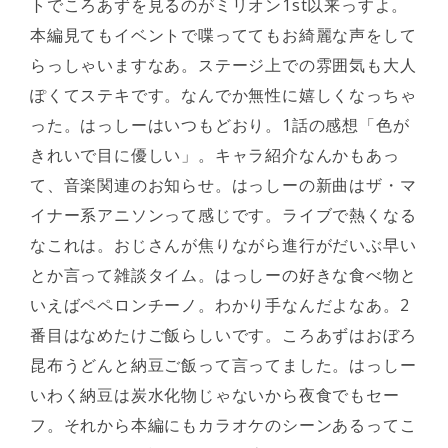
トでころあずを見るのがミリオン1st以来っすよ。
本編見てもイベントで喋っててもお綺麗な声をして
らっしゃいますなあ。ステージ上での雰囲気も大人
ぽくてステキです。なんでか無性に嬉しくなっちゃ
った。はっしーはいつもどおり。1話の感想「色が
きれいで目に優しい」。キャラ紹介なんかもあっ
て、音楽関連のお知らせ。はっしーの新曲はザ・マ
イナー系アニソンって感じです。ライブで熱くなる
なこれは。おじさんが焦りながら進行がだいぶ早い
とか言って雑談タイム。はっしーの好きな食べ物と
いえばペペロンチーノ。わかり手なんだよなあ。2
番目はなめたけご飯らしいです。ころあずはおぼろ
昆布うどんと納豆ご飯って言ってました。はっしー
いわく納豆は炭水化物じゃないから夜食でもセー
フ。それから本編にもカラオケのシーンあるってこ