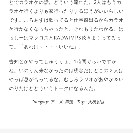
とでカラオケの話。どういう流れだ。2人はもうカ
ラオケ行くよりも家行ったりするほうがいいらしい
です。ころあずは歌ってると仕事感出るからカラオ
ケ行かなくなっちゃったと。それもまたわかる。は
っしーはマクロスとRADWIMPS聴きまくってるっ
て。「あれは～・・・いいね」。
告知とかやってしゅうりょ。1時間ぐらいですか
ね。いのりん来なかったのは残念だけどこの２人は
やっぱ息が合ってるな。むしろラジオがあやか＆い
のりだけどどういうトークになるんだ。
Category:
アニメ
,
声優
Tags:
大橋彩香