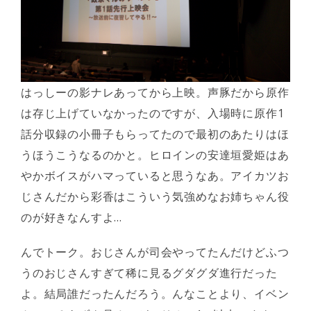
はっしーの影ナレあってから上映。声豚だから原作
は存じ上げていなかったのですが、入場時に原作1
話分収録の小冊子もらってたので最初のあたりはほ
うほうこうなるのかと。ヒロインの安達垣愛姫はあ
やかボイスがハマっていると思うなあ。アイカツお
じさんだから彩香はこういう気強めなお姉ちゃん役
のが好きなんすよ…
んでトーク。おじさんが司会やってたんだけどふつ
うのおじさんすぎて稀に見るグダグダ進行だった
よ。結局誰だったんだろう。んなことより、イベン